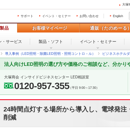
大塚
サポート
イベント・セミナー
お問い合わせ
English
製品
お客様マイページ
通販（たのめーる
ン・
サービス
製品・ソフト
イベント・
セミナー
導入事例（LED照明・除菌LED照明・照明コントロ－ル）
ビジネスホテルダ
法人向けLED照明の選び方や価格のご相談など、分かり
大塚商会 インサイドビジネスセンター LED相談室
0120-957-355
（平日 9:00～17:30）
24時間点灯する場所から導入し、電球発注
削減