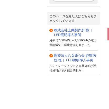
このページを見た人はこちらもチ
ェックしています
株式会社土井製作所 様 ｜
LED照明導入事例
月平均7,000kWh～9,000kWhの電力
量削減で、環境意識も高まった。
医療法人八女発心会 姫野病
院 様｜ LED照明導入事例
シミュレーションにより具体的な説
得材料ができ踏み切れた！