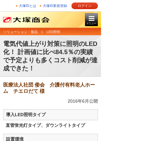
大塚IDとは
大塚ID新規登録
ログイン
メニュー
ソリューション・製品
LED照明
電気代値上がり対策に照明のLED
化！ 計画値に比べ84.5％の実績
で予定よりも多くコスト削減が達
成できた！
医療法人社団 倭会 介護付有料老人ホー
ム チエロだて 様
2016年6月公開
導入LED照明タイプ
直管蛍光灯タイプ、ダウンライトタイプ
設置環境