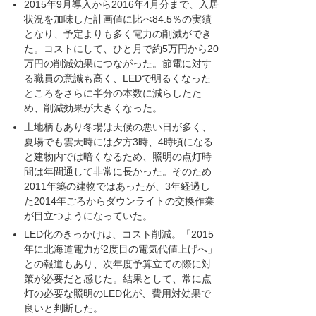
2015年9月導入から2016年4月分まで、入居
状況を加味した計画値に比べ84.5％の実績
となり、予定よりも多く電力の削減ができ
た。コストにして、ひと月で約5万円から20
万円の削減効果につながった。節電に対す
る職員の意識も高く、LEDで明るくなった
ところをさらに半分の本数に減らしたた
め、削減効果が大きくなった。
土地柄もあり冬場は天候の悪い日が多く、
夏場でも雲天時には夕方3時、4時頃になる
と建物内では暗くなるため、照明の点灯時
間は年間通して非常に長かった。そのため
2011年築の建物ではあったが、3年経過し
た2014年ごろからダウンライトの交換作業
が目立つようになっていた。
LED化のきっかけは、コスト削減。「2015
年に北海道電力が2度目の電気代値上げへ」
との報道もあり、次年度予算立ての際に対
策が必要だと感じた。結果として、常に点
灯の必要な照明のLED化が、費用対効果で
良いと判断した。