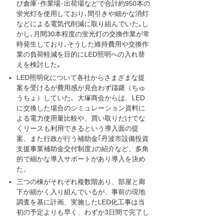
び倉庫･作業場･出荷場などで合計約950本の
蛍光灯を使用しており､間引きや細かな消灯
などによる電気代削減に取り組んでいた｡し
かし､月間30本程度の蛍光灯の交換作業が常
時発生しており､そうした維持費用や交換作
業の負荷軽減を目的にLED照明への入れ替
えを検討した｡
LED照明化について各社からさまざまな提
案を受けるが費用感が見合わず躊躇（ちゅ
うちょ）していた。大塚商会からは、LED
に交換した場合のシミュレーション資料に
よる電力使用量比較や、買い取りだけでな
くリースも利用できるという導入面の提
案、また行政が行う補助金｢丹波市設備投資
支援事業補助金交付制度｣の紹介など、多角
的で細かな導入サポートがあり導入を決め
た。
三つの棟がそれぞれ複数階あり、部屋と廊
下が細かく入り組んでいるが、事前の現地
調査を基に計画、実施したLED化工事は当
初の予定よりも早く、わずか3日間で完了し