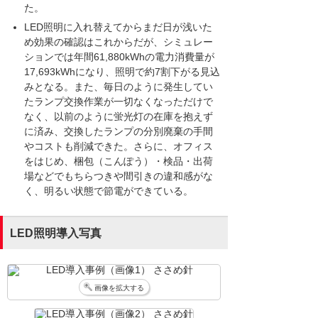
た。
LED照明に入れ替えてからまだ日が浅いた
め効果の確認はこれからだが、シミュレー
ションでは年間61,880kWhの電力消費量が
17,693kWhになり、照明で約7割下がる見込
みとなる。また、毎日のように発生してい
たランプ交換作業が一切なくなっただけで
なく、以前のように蛍光灯の在庫を抱えず
に済み、交換したランプの分別廃棄の手間
やコストも削減できた。さらに、オフィス
をはじめ、梱包（こんぽう）・検品・出荷
場などでもちらつきや間引きの違和感がな
く、明るい状態で節電ができている。
LED照明導入写真
画像を拡大する