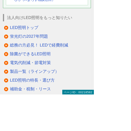
法人向けLED照明をもっと知りたい
LED照明トップ
蛍光灯の2027年問題
総務の方必見！ LEDで経費削減
除菌ができるLED照明
電気代削減・節電対策
製品一覧（ラインアップ）
LED照明の特長・選び方
補助金・税制・リース
ページID：00218582
サポート・大塚商会の取り組み
LED導入事例
業種・設置場所別LED照明
基礎知識・用語辞典