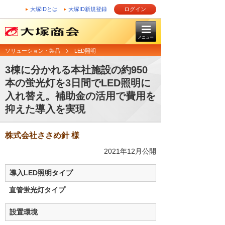
大塚IDとは
大塚ID新規登録
ログイン
メニュー
ソリューション・製品
LED照明
3棟に分かれる本社施設の約950
本の蛍光灯を3日間でLED照明に
入れ替え。補助金の活用で費用を
抑えた導入を実現
株式会社ささめ針 様
2021年12月公開
導入LED照明タイプ
直管蛍光灯タイプ
設置環境