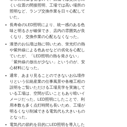
くい位置の間接照明、工場では高い場所の
照明など、ランプ交換作業を日々心配して
いた。
長寿命のLED照明により、統一感のある色
味と明るさが確保でき、店内の雰囲気が良
くなり、交換作業の心配もなくなった。
漆塗のお仏壇は熱に弱いため、蛍光灯の熱
や紫外線による色あせなどの劣化を心配し
ていたが、「LED照明の熱を発さない」
「紫外線の放出が少ない」というのが、安
心材料になった。
通常、あまり見ることのできないお仏壇作
りという伝統産業の仕事風景や各種工程の
説明をご覧いただける工場見学を実施して
いる工場は、空間が広いこともあり暗いイ
メージだった。LED照明にしたことで、利
用本数も多く点灯時間も長いため、工場が
明るくなり削減できる電気代も大きいもの
となった。
電気代の節約を目的にLED照明を導入した