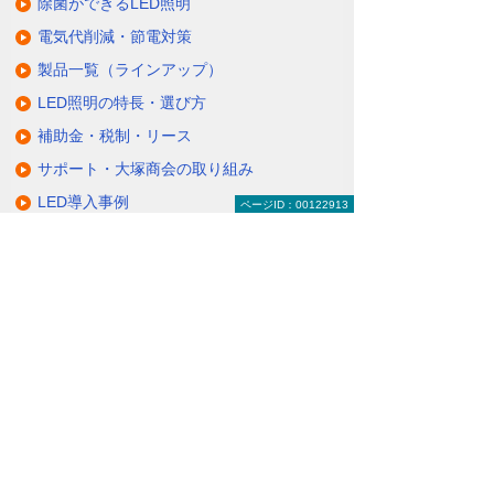
除菌ができるLED照明
電気代削減・節電対策
製品一覧（ラインアップ）
LED照明の特長・選び方
補助金・税制・リース
サポート・大塚商会の取り組み
LED導入事例
ページID：00122913
業種・設置場所別LED照明
基礎知識・用語辞典
キャンペーン・イベント情報
キャンペーン
関連するソリューション・製品