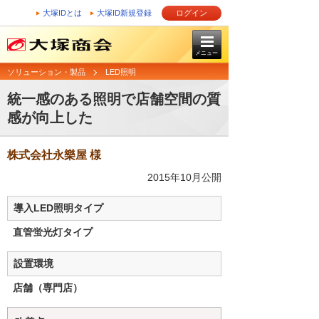
大塚IDとは
大塚ID新規登録
ログイン
メニュー
ソリューション・製品
LED照明
統一感のある照明で店舗空間の質
感が向上した
株式会社永樂屋 様
2015年10月公開
導入LED照明タイプ
直管蛍光灯タイプ
設置環境
店舗（専門店）