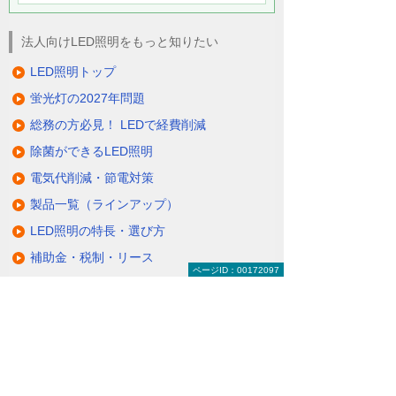
法人向けLED照明をもっと知りたい
LED照明トップ
蛍光灯の2027年問題
総務の方必見！ LEDで経費削減
除菌ができるLED照明
電気代削減・節電対策
製品一覧（ラインアップ）
LED照明の特長・選び方
補助金・税制・リース
ページID：00172097
サポート・大塚商会の取り組み
LED導入事例
業種・設置場所別LED照明
基礎知識・用語辞典
キャンペーン・イベント情報