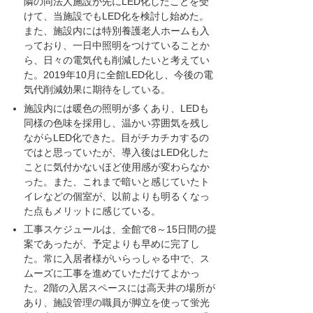
隣の同法人施設が先にLED化したことを受
けて、当施設でもLED化を検討し始めた。
また、施設内には特別養護老人ホームも入
っており、一日中照明をつけていることか
ら、日々の電気代も削減したいと考えてい
た。2019年10月に全館LED化し、今後の電
気代削減効果に期待をしている。
施設内には暖色の照明が多くあり、LEDも
同様の色味を採用し、温かい雰囲気を残し
ながらLED化できた。目がチカチカするの
ではと思っていたが、導入後はLED化した
ことに気付かないほど使用感が変わらなか
った。また、これまで暗いと感じていたト
イレなどの個室が、以前よりも明るくなっ
た点もメリットに感じている。
工事スケジュールは、全館で8～15日間の提
案であったが、予定よりも早めに完了し
た。常に入居者様がいらっしゃる中で、ス
ムーズに工事を進めていただけてよかっ
た。2階の入居スペースには高天井の場所が
あり、施設管理の職員が脚立を使って蛍光