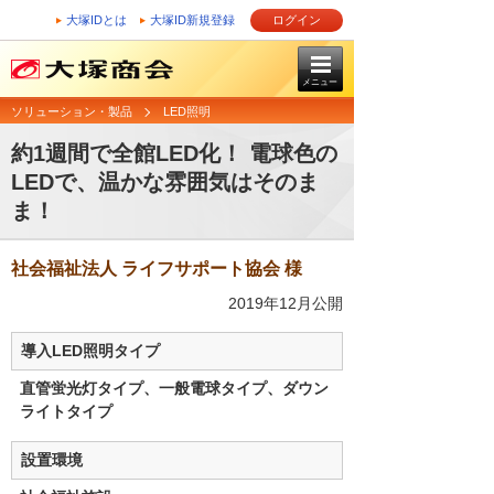
大塚IDとは
大塚ID新規登録
ログイン
メニュー
ソリューション・製品
LED照明
約1週間で全館LED化！ 電球色の
LEDで、温かな雰囲気はそのま
ま！
社会福祉法人 ライフサポート協会 様
2019年12月公開
導入LED照明タイプ
直管蛍光灯タイプ、一般電球タイプ、ダウン
ライトタイプ
設置環境