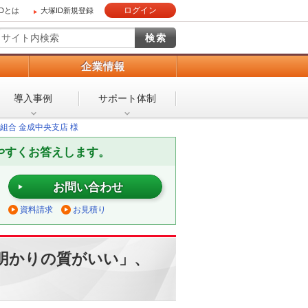
ログイン
IDとは
大塚ID新規登録
）
企業情報
導入事例
サポート体制
組合 金成中央支店 様
やすくお答えします。
お問い合わせ
資料請求
お見積り
明かりの質がいい」、