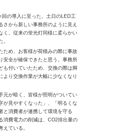
回の導入に至った。土日のLED工
るさから新しい事務所のように見え
でなく、従来の蛍光灯同様に柔らかい
た。
たため、お客様が荷積みの際に事故
なり安全が確保できたと思う。事務所
ども付いていたため、交換の際は脚
Dにより交換作業が大幅に少なくなり
手元が暗く、皆様が照明がついてい
字が見やすくなった」、「明るくな
者と消費者が連携して環境を守る
る消費電力の削減は、CO2排出量の
考えている。