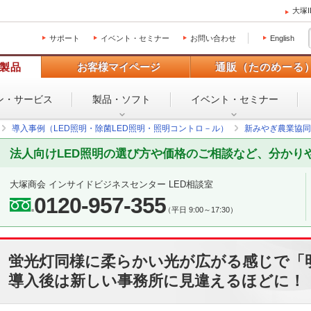
大塚
サポート
イベント・セミナー
お問い合わせ
English
製品
お客様マイページ
通販（たのめーる
ン・
サービス
製品・ソフト
イベント・
セミナー
導入事例（LED照明・除菌LED照明・照明コントロ－ル）
新みやぎ農業協同
法人向けLED照明の選び方や価格のご相談など、分かり
大塚商会 インサイドビジネスセンター LED相談室
0120-957-355
（平日 9:00～17:30）
蛍光灯同様に柔らかい光が広がる感じで「
導入後は新しい事務所に見違えるほどに！