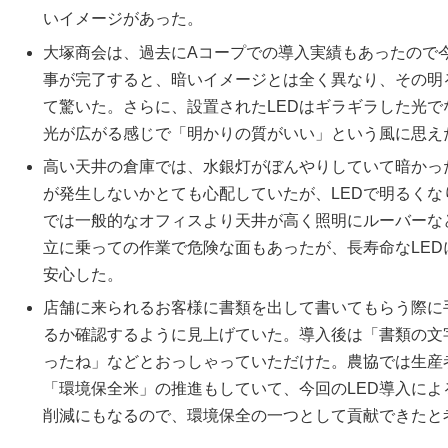
いイメージがあった。
大塚商会は、過去にAコープでの導入実績もあったので今
事が完了すると、暗いイメージとは全く異なり、その明
て驚いた。さらに、設置されたLEDはギラギラした光
光が広がる感じで「明かりの質がいい」という風に思え
高い天井の倉庫では、水銀灯がぼんやりしていて暗かっ
が発生しないかとても心配していたが、LEDで明るく
では一般的なオフィスより天井が高く照明にルーバーな
立に乗っての作業で危険な面もあったが、長寿命なLE
安心した。
店舗に来られるお客様に書類を出して書いてもらう際に
るか確認するように見上げていた。導入後は「書類の文
ったね」などとおっしゃっていただけた。農協では生産
「環境保全米」の推進もしていて、今回のLED導入によ
削減にもなるので、環境保全の一つとして貢献できたと