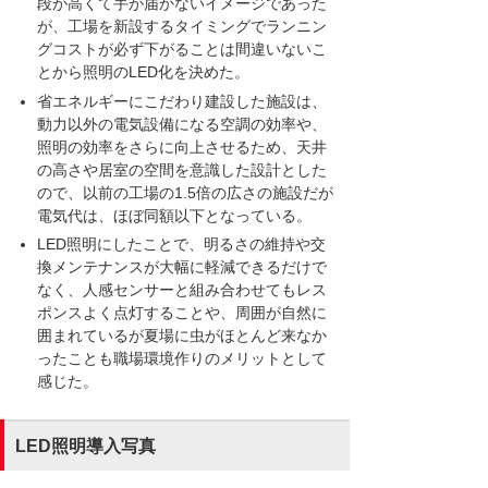
段が高くて手が届かないイメージであった
が、工場を新設するタイミングでランニン
グコストが必ず下がることは間違いないこ
とから照明のLED化を決めた。
省エネルギーにこだわり建設した施設は、
動力以外の電気設備になる空調の効率や、
照明の効率をさらに向上させるため、天井
の高さや居室の空間を意識した設計とした
ので、以前の工場の1.5倍の広さの施設だが
電気代は、ほぼ同額以下となっている。
LED照明にしたことで、明るさの維持や交
換メンテナンスが大幅に軽減できるだけで
なく、人感センサーと組み合わせてもレス
ポンスよく点灯することや、周囲が自然に
囲まれているが夏場に虫がほとんど来なか
ったことも職場環境作りのメリットとして
感じた。
LED照明導入写真