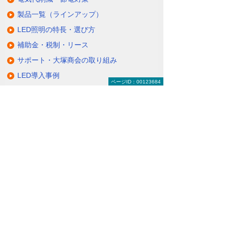
製品一覧（ラインアップ）
LED照明の特長・選び方
補助金・税制・リース
サポート・大塚商会の取り組み
LED導入事例
ページID：00123684
業種・設置場所別LED照明
基礎知識・用語辞典
キャンペーン・イベント情報
キャンペーン
関連するソリューション・製品
無駄と無理のない電力コスト対策
（BEMS／電力「見える化・見せる化」）