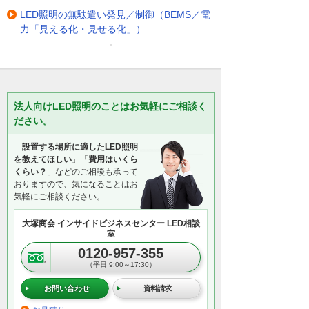
LED照明の無駄遣い発見／制御（BEMS／電
力「見える化・見せる化」）
法人向けLED照明のことはお気軽にご相談く
ださい。
「
設置する場所に適したLED照明
を教えてほしい
」「
費用はいくら
くらい？
」などのご相談も承って
おりますので、気になることはお
気軽にご相談ください。
大塚商会 インサイドビジネスセンター LED相談
室
0120-957-355
（平日 9:00～17:30）
お問い合わせ
資料請求