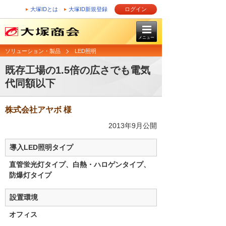
大塚IDとは
大塚ID新規登録
ログイン
メニュー
ソリューション・製品
LED照明
既存工場の1.5倍の広さでも電気
代同額以下
株式会社アヤボ 様
2013年9月公開
導入LED照明タイプ
直管蛍光灯タイプ、白熱・ハロゲンタイプ、
防爆灯タイプ
設置環境
オフィス