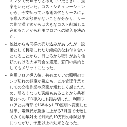
ミングで見直そうと考えていたときに、提
案をいただいた。コストシミュレーション
から、今支払っている電気代とリースによ
る導入の金額差がないことが分かり、リー
ス期間満了後からは大きなコスト削減も見
込めることから利用フロアへの導入を決め
た。
他社からも同様の売り込みがあったが、設
備として長期にわたり継続的なお付き合い
となることから、日ごろから取引があり信
頼のおける大塚商会を選定。窓口の集約と
してもメリットになった。
利用フロア導入後、共有エリアの照明のラ
ンプ切れの頻度が目立ち、ビル管理作業と
しての交換作業や廃棄が煩わしく感じたた
め、明るくなった実績もあることから共有
部分へのLED導入にも踏み切った。利用フ
ロアと共有部で168本をLED照明へ変更した
結果、電気代が急激に上がる7月度で比較し
てみて前年対比で月間約10万円の削減効果
につながり、予想以上の効果となった。