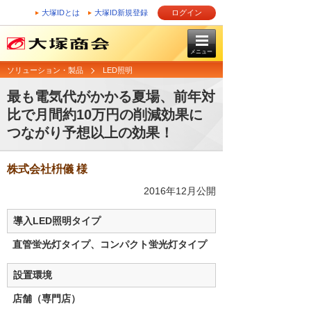
大塚IDとは
大塚ID新規登録
ログイン
メニュー
ソリューション・製品
LED照明
最も電気代がかかる夏場、前年対
比で月間約10万円の削減効果に
つながり予想以上の効果！
株式会社枡儀 様
2016年12月公開
導入LED照明タイプ
直管蛍光灯タイプ、コンパクト蛍光灯タイプ
設置環境
店舗（専門店）