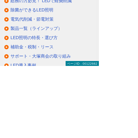
総務の方必見！ LEDで経費削減
除菌ができるLED照明
電気代削減・節電対策
製品一覧（ラインアップ）
LED照明の特長・選び方
補助金・税制・リース
サポート・大塚商会の取り組み
ページID：00122682
LED導入事例
業種・設置場所別LED照明
基礎知識・用語辞典
キャンペーン・イベント情報
キャンペーン