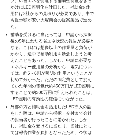
ブ）の省エネを促進する補助金制度をきっ
かけにLED照明化を計画した。補助金の利
用には3社からの見積りが必要であり、中で
も提示額が安い大塚商会の提案製品で進め
た。
補助を受けるに当たっては、申請から採択
後の5年にわたる省エネ状況の報告が必要と
なる。これには想像以上の作業量と負荷が
かかり、途中で補助利用を断念しようと考
えたこともあった。しかし、申請に必要な
エネルギー使用量の分析から、電気につい
ては、約5～6割が照明の利用ということが
初めて分かった。ただの固定費として捉え
ていた年間の電気代約450万円がLED照明に
することで約300万円に抑えられたことは、
LED照明の有効性の確信につながった。
外部の方と補助金を活用したLED導入の話
をした際は、申請から採択・交付まで会社
の担当者が行ったことに驚かれた。しか
し、補助金を受けるに当たり、当社にとっ
ては報告作業が負担となったため、今後は