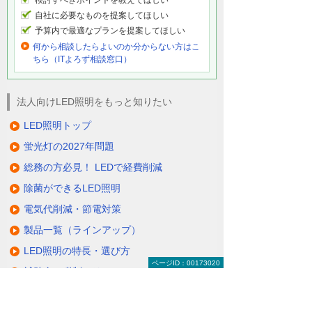
検討すべきポイントを教えてほしい
自社に必要なものを提案してほしい
予算内で最適なプランを提案してほしい
何から相談したらよいのか分からない方はこ
ちら（ITよろず相談窓口）
法人向けLED照明をもっと知りたい
LED照明トップ
蛍光灯の2027年問題
総務の方必見！ LEDで経費削減
除菌ができるLED照明
電気代削減・節電対策
製品一覧（ラインアップ）
LED照明の特長・選び方
ページID：00173020
補助金・税制・リース
サポート・大塚商会の取り組み