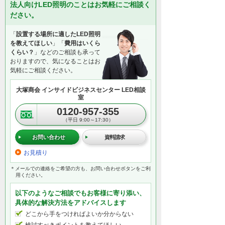
法人向けLED照明のことはお気軽にご相談く
ださい。
「
設置する場所に適したLED照明
を教えてほしい
」「
費用はいくら
くらい？
」などのご相談も承って
おりますので、気になることはお
気軽にご相談ください。
大塚商会 インサイドビジネスセンター LED相談
室
0120-957-355
（平日 9:00～17:30）
お問い合わせ
資料請求
お見積り
＊メールでの連絡をご希望の方も、お問い合わせボタンをご利
用ください。
以下のようなご相談でもお客様に寄り添い、
具体的な解決方法をアドバイスします
どこから手をつければよいか分からない