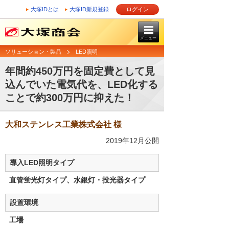
大塚IDとは
大塚ID新規登録
ログイン
メニュー
ソリューション・製品
LED照明
年間約450万円を固定費として見
込んでいた電気代を、LED化する
ことで約300万円に抑えた！
大和ステンレス工業株式会社 様
2019年12月公開
導入LED照明タイプ
直管蛍光灯タイプ、水銀灯・投光器タイプ
設置環境
工場