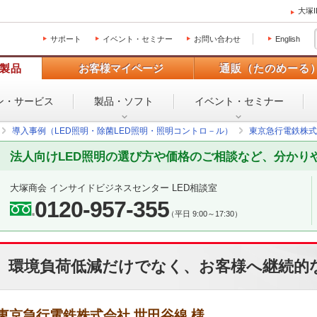
大塚
サポート
イベント・セミナー
お問い合わせ
English
製品
お客様マイページ
通販（たのめーる
ン・
サービス
製品・ソフト
イベント・
セミナー
導入事例（LED照明・除菌LED照明・照明コントロ－ル）
東京急行電鉄株式
法人向けLED照明の選び方や価格のご相談など、分かり
大塚商会 インサイドビジネスセンター LED相談室
0120-957-355
（平日 9:00～17:30）
環境負荷低減だけでなく、お客様へ継続的
東京急行電鉄株式会社 世田谷線 様