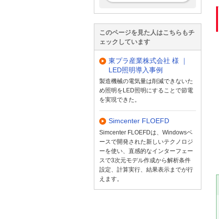
このページを見た人はこちらもチ
ェックしています
東プラ産業株式会社 様 ｜
LED照明導入事例
製造機械の電気量は削減できないた
め照明をLED照明にすることで節電
を実現できた。
Simcenter FLOEFD
Simcenter FLOEFDは、Windowsベ
ースで開発された新しいテクノロジ
ーを使い、直感的なインターフェー
スで3次元モデル作成から解析条件
設定、計算実行、結果表示までが行
えます。