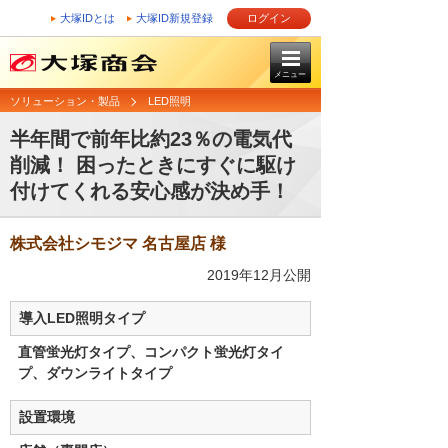
大塚IDとは
大塚ID新規登録
ログイン
メニュー
ソリューション・製品
LED照明
半年間で前年比約23％の電気代
削減！ 困ったときにすぐに駆け
付けてくれる安心感が決め手！
株式会社シモジマ 名古屋店 様
2019年12月公開
導入LED照明タイプ
直管蛍光灯タイプ、コンパクト蛍光灯タイ
プ、ダウンライトタイプ
設置環境