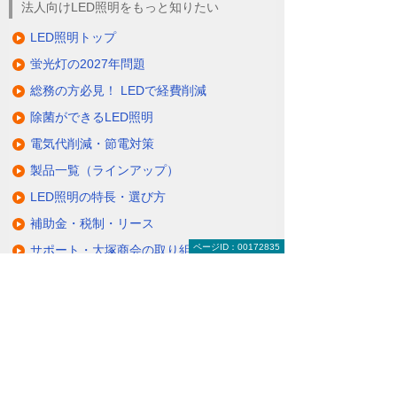
法人向けLED照明をもっと知りたい
LED照明トップ
蛍光灯の2027年問題
総務の方必見！ LEDで経費削減
除菌ができるLED照明
電気代削減・節電対策
製品一覧（ラインアップ）
LED照明の特長・選び方
補助金・税制・リース
ページID：00172835
サポート・大塚商会の取り組み
LED導入事例
業種・設置場所別LED照明
基礎知識・用語辞典
キャンペーン・イベント情報
キャンペーン