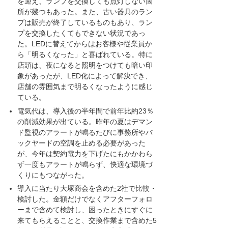
を迎え、ランプを交換しても点灯しない箇
所が幾つもあった。また、古い器具のラン
プは販売が終了しているものもあり、ラン
プを交換したくてもできない状況であっ
た。LEDに替えてからはお客様や従業員か
ら「明るくなった」と喜ばれている。特に
店頭は、夜になると照明をつけても暗い印
象があったが、LED化によって解決でき、
店舗の雰囲気まで明るくなったように感じ
ている。
電気代は、導入後の半年間で前年比約23％
の削減効果が出ている。昨年の夏はデマン
ド監視のアラートが鳴るたびに事務所やバ
ックヤードの空調を止める必要があった
が、今年は契約電力を下げたにもかかわら
ず一度もアラートが鳴らず、快適な環境づ
くりにもつながった。
導入に当たり大塚商会を含めた2社で比較・
検討した。金額だけでなくアフターフォロ
ーまで含めて検討し、困ったときにすぐに
来てもらえることと、交換作業まで含めた5