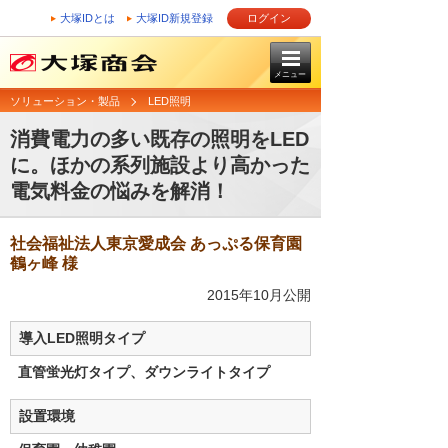
大塚IDとは
大塚ID新規登録
ログイン
メニュー
ソリューション・製品
LED照明
消費電力の多い既存の照明をLED
に。ほかの系列施設より高かった
電気料金の悩みを解消！
社会福祉法人東京愛成会 あっぷる保育園
鶴ヶ峰 様
2015年10月公開
導入LED照明タイプ
直管蛍光灯タイプ、ダウンライトタイプ
設置環境