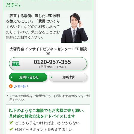
ださい。
「
設置する場所に適したLED照明
を教えてほしい
」「
費用はいくら
くらい？
」などのご相談も承って
おりますので、気になることはお
気軽にご相談ください。
大塚商会 インサイドビジネスセンター LED相談
室
0120-957-355
（平日 9:00～17:30）
お問い合わせ
資料請求
お見積り
＊メールでの連絡をご希望の方も、お問い合わせボタンをご利
用ください。
以下のようなご相談でもお客様に寄り添い、
具体的な解決方法をアドバイスします
どこから手をつければよいか分からない
検討すべきポイントを教えてほしい