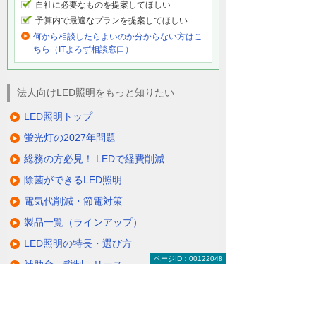
自社に必要なものを提案してほしい
予算内で最適なプランを提案してほしい
何から相談したらよいのか分からない方はこ
ちら（ITよろず相談窓口）
法人向けLED照明をもっと知りたい
LED照明トップ
蛍光灯の2027年問題
総務の方必見！ LEDで経費削減
除菌ができるLED照明
電気代削減・節電対策
製品一覧（ラインアップ）
LED照明の特長・選び方
ページID：00122048
補助金・税制・リース
サポート・大塚商会の取り組み
LED導入事例