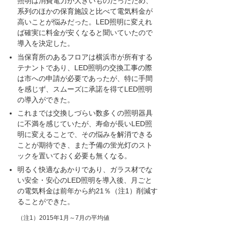
照明は消費電力が大きいものだったため、
系列のほかの保育施設と比べて電気料金が
高いことが悩みだった。LED照明に変えれ
ば確実に料金が安くなると聞いていたので
導入を決定した。
当保育所のあるフロアは横浜市が所有する
テナントであり、LED照明の交換工事の際
は市への申請が必要であったが、特に手間
を感じず、スムーズに承諾を得てLED照明
の導入ができた。
これまでは交換しづらい数多くの照明器具
に不満を感じていたが、寿命が長いLED照
明に変えることで、その悩みを解消できる
ことが期待でき、また予備の蛍光灯のスト
ックを置いておく必要も無くなる。
明るく快適なあかりであり、ガラス材でな
い安全・安心のLED照明を導入後、月ごと
の電気料金は前年から約21％（注1）削減す
ることができた。
（注1）2015年1月～7月の平均値