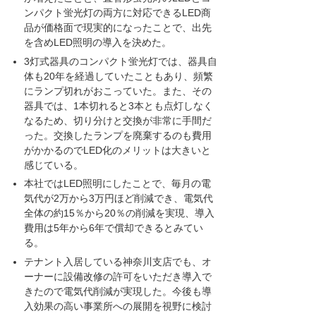
ンパクト蛍光灯の両方に対応できるLED商
品が価格面で現実的になったことで、出先
を含めLED照明の導入を決めた。
3灯式器具のコンパクト蛍光灯では、器具自
体も20年を経過していたこともあり、頻繁
にランプ切れがおこっていた。また、その
器具では、1本切れると3本とも点灯しなく
なるため、切り分けと交換が非常に手間だ
った。交換したランプを廃棄するのも費用
がかかるのでLED化のメリットは大きいと
感じている。
本社ではLED照明にしたことで、毎月の電
気代が2万から3万円ほど削減でき、電気代
全体の約15％から20％の削減を実現、導入
費用は5年から6年で償却できるとみてい
る。
テナント入居している神奈川支店でも、オ
ーナーに設備改修の許可をいただき導入で
きたので電気代削減が実現した。今後も導
入効果の高い事業所への展開を視野に検討