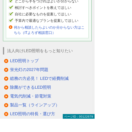
どこから手をつければよいか分からない
検討すべきポイントを教えてほしい
自社に必要なものを提案してほしい
予算内で最適なプランを提案してほしい
何から相談したらよいのか分からない方はこ
ちら（ITよろず相談窓口）
法人向けLED照明をもっと知りたい
LED照明トップ
蛍光灯の2027年問題
総務の方必見！ LEDで経費削減
除菌ができるLED照明
電気代削減・節電対策
製品一覧（ラインアップ）
LED照明の特長・選び方
ページID：00122679
補助金・税制・リース
サポート・大塚商会の取り組み