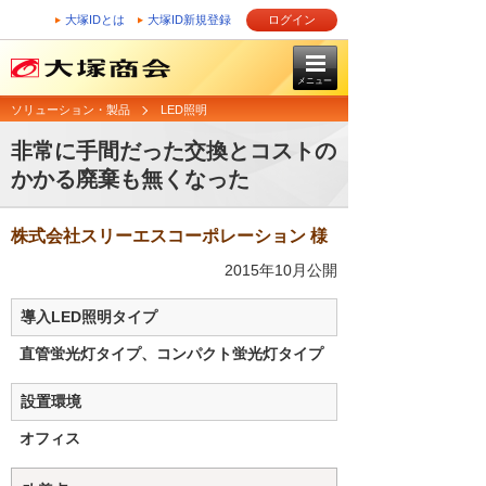
大塚IDとは
大塚ID新規登録
ログイン
メニュー
ソリューション・製品
LED照明
非常に手間だった交換とコストの
かかる廃棄も無くなった
株式会社スリーエスコーポレーション 様
2015年10月公開
導入LED照明タイプ
直管蛍光灯タイプ、コンパクト蛍光灯タイプ
設置環境
オフィス