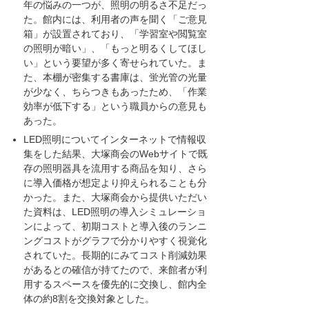
年の悩みの一つが、照明の明るさ不足だっ
た。館内には、利用者の声を聞く「ご意見
箱」が設置されており、「学習室や閲覧室
の照明が暗い」、「もっと明るくしてほし
い」という要望が多く寄せられていた。ま
た、本棚が密集する書庫は、蛍光管の光量
が少なく、ちらつきもあったため、「作業
効率が低下する」という職員からの意見も
あった。
LED照明についてインターネットで情報収
集をした結果、大塚商会のWebサイトで既
存の照明器具を流用する商品を知り、さら
に導入価格が想定より抑えられることも分
かった。また、大塚商会から提供いただい
た資料は、LED照明の導入シミュレーショ
ンによって、初期コストと導入後のランニ
ングコストがグラフで分かりやすく視覚化
されていた。長期的にみてコスト削減効果
があるとの確信が持てたので、来館者が利
用するスペースを優先的に交換し、館内全
体の約8割を交換対象とした。