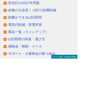
蛍光灯の2027年問題
総務の方必見！ LEDで経費削減
除菌ができるLED照明
電気代削減・節電対策
製品一覧（ラインアップ）
LED照明の特長・選び方
補助金・税制・リース
サポート・大塚商会の取り組み
ページID：00141360
LED導入事例
業種・設置場所別LED照明
基礎知識・用語辞典
キャンペーン・イベント情報
キャンペーン