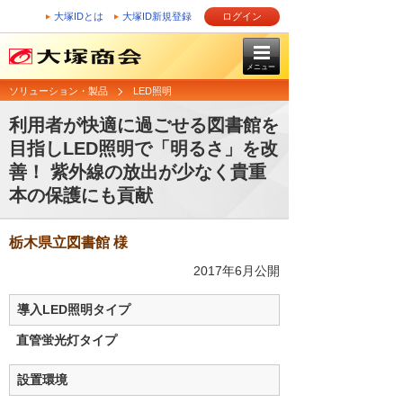
大塚IDとは
大塚ID新規登録
ログイン
メニュー
ソリューション・製品
LED照明
利用者が快適に過ごせる図書館を
目指しLED照明で「明るさ」を改
善！ 紫外線の放出が少なく貴重
本の保護にも貢献
栃木県立図書館 様
2017年6月公開
導入LED照明タイプ
直管蛍光灯タイプ
設置環境