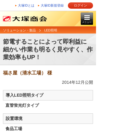
大塚IDとは
大塚ID新規登録
ログイン
メニュー
ソリューション・製品
LED照明
節電することによって即利益に
細かい作業も明るく見やすく、作
業効率もUP！
福さ屋（清水工場） 様
2014年12月公開
導入LED照明タイプ
直管蛍光灯タイプ
設置環境
食品工場