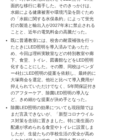
面的な移行に着手した。そのきっかけは、
水銀による健康被害や環境汚染を防ぐため
の「水銀に関する水俣条約」によって蛍光
灯の製造と輸出入が2027年末に禁止される
ことと、近年の電気料金の高騰だった。
既に普通教室には、校舎の耐震補強を行っ
たときにLED照明を導入済みであったた
め、今回は理科実験室などの特別教室や廊
下、食堂、トイレ、図書館などをLED照明
化することにした。その際、同校はベンダ
ー4社にLED照明の提案を依頼し、最終的に
大塚商会を選定。他社と比べて導入費用が
抑えられていただけでなく、5年間保証付き
のアフターケア、除菌LED照明の導入な
ど、きめ細かな提案が決め手となった。
除菌LED照明の効果についても現段階では
まだ言及できないが、「新型コロナウイル
ス対策を念頭に置きました。特に衛生面の
配慮が求められる食堂やトイレに設置しま
したが、生徒たちの学校生活の安全が高め