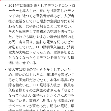
2014年に節電対策としてデマンドコントロ
ーラーを導入した。夏になり設定したデマ
ンド値に近づくと警告音が鳴るが、入所者
様が生活をしている場所の空調は命にも関
わるため、むやみに切ることはできない。
そのため率先して事務所の空調を切ってい
た。それでも鳴りやまない場合は施設内を
必死に走り回り、無駄な電気を切るなどの
対応もしていた。LED照明導入後は、消費
電力が大幅に下がったため、空調を切るこ
ともなくなったうえデマンド値も下がり快
適に過ごせている。
導入前は照明の間引きを多くしていたた
め、暗いのはもちろん、築15年を過ぎたこ
ろから蛍光灯だけでなく、本体の器具の故
障も相次いだ。LED照明導入後は、職員も
入所者様とそのご家族の皆さんも「明るく
なってうれしい気持ち」とたくさんの声を
頂いている。事務所も明るくなり職員のモ
チベーションが変わった。明るい照明、環
境は生活や気持ちを前向きにしていくのに