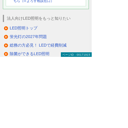
ちら（ITよろず相談窓口）
法人向けLED照明をもっと知りたい
LED照明トップ
蛍光灯の2027年問題
総務の方必見！ LEDで経費削減
除菌ができるLED照明
ページID：00171915
電気代削減・節電対策
製品一覧（ラインアップ）
LED照明の特長・選び方
補助金・税制・リース
サポート・大塚商会の取り組み
LED導入事例
業種・設置場所別LED照明
基礎知識・用語辞典