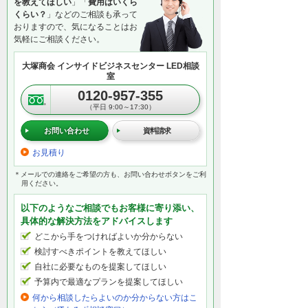
を教えてほしい
」「
費用はいくら
くらい？
」などのご相談も承って
おりますので、気になることはお
気軽にご相談ください。
大塚商会 インサイドビジネスセンター LED相談
室
0120-957-355
（平日 9:00～17:30）
お問い合わせ
資料請求
お見積り
＊メールでの連絡をご希望の方も、お問い合わせボタンをご利
用ください。
以下のようなご相談でもお客様に寄り添い、
具体的な解決方法をアドバイスします
どこから手をつければよいか分からない
検討すべきポイントを教えてほしい
自社に必要なものを提案してほしい
予算内で最適なプランを提案してほしい
何から相談したらよいのか分からない方はこ