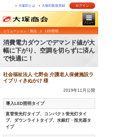
大塚IDとは
大塚ID新規登録
ログイン
メニュー
ソリューション・製品
LED照明
消費電力ダウンでデマンド値が大
幅に下がり、空調を切らずに済ん
で快適に！
社会福祉法人 七野会 介護老人保健施設ラ
イブリィきぬかけ 様
2019年11月公開
導入LED照明タイプ
直管蛍光灯タイプ、コンパクト蛍光灯タイ
プ、ダウンライトタイプ、水銀灯・投光器タ
イプ