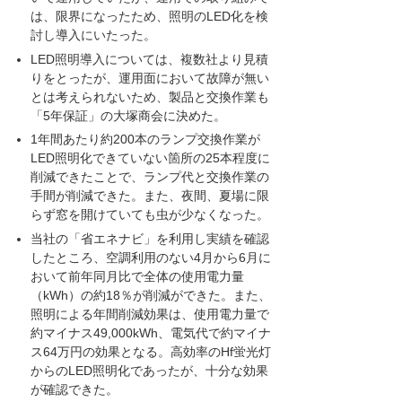
は、限界になったため、照明のLED化を検
討し導入にいたった。
LED照明導入については、複数社より見積
りをとったが、運用面において故障が無い
とは考えられないため、製品と交換作業も
「5年保証」の大塚商会に決めた。
1年間あたり約200本のランプ交換作業が
LED照明化できていない箇所の25本程度に
削減できたことで、ランプ代と交換作業の
手間が削減できた。また、夜間、夏場に限
らず窓を開けていても虫が少なくなった。
当社の「省エネナビ」を利用し実績を確認
したところ、空調利用のない4月から6月に
おいて前年同月比で全体の使用電力量
（kWh）の約18％が削減ができた。また、
照明による年間削減効果は、使用電力量で
約マイナス49,000kWh、電気代で約マイナ
ス64万円の効果となる。高効率のHf蛍光灯
からのLED照明化であったが、十分な効果
が確認できた。