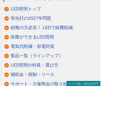
LED照明トップ
蛍光灯の2027年問題
総務の方必見！ LEDで経費削減
除菌ができるLED照明
電気代削減・節電対策
製品一覧（ラインアップ）
LED照明の特長・選び方
補助金・税制・リース
サポート・大塚商会の取り組み
ページID：00122677
LED導入事例
業種・設置場所別LED照明
基礎知識・用語辞典
キャンペーン・イベント情報
キャンペーン