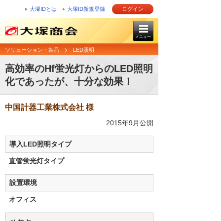
大塚IDとは
大塚ID新規登録
ログイン
メニュー
ソリューション・製品
LED照明
高効率のHf蛍光灯からのLED照明
化であったが、十分な効果！
中国計器工業株式会社 様
2015年9月公開
導入LED照明タイプ
直管蛍光灯タイプ
設置環境
オフィス