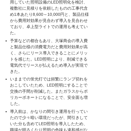
用していた照明設備のLED照明化を検討、
複数社に見積りを依頼したものの工事代含
め1本あたり8,600～10,000円と、製品仕様
から費用対効果が見合わず導入を見合わせ
ており、卓上型ライトでの運用も考えてい
た。
予算などの都合もあり、大塚商会の導入費
と製品仕様の消費電力だと費用対効果が高
く、さらにリース導入できることにメリッ
トを感じた。LED照明により、削減できる
電気代でリースが払えるため導入が実現で
きた。
いままでの蛍光灯では頻繁にランプ切れを
おこしていたため、LED照明にすることで
交換の手間が削減した。またガラスからポ
リカーボネートになることで、安全面も増
した。
導入前は、かなりの間引き運用を行ってい
たので少々暗い環境だったが、間引きして
いた分も含めてLED照明を導入したため、
職場が明るくなり照明の色味も違和感がな