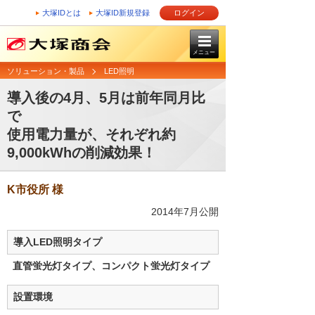
大塚IDとは
大塚ID新規登録
ログイン
メニュー
ソリューション・製品
LED照明
導入後の4月、5月は前年同月比
で
使用電力量が、それぞれ約
9,000kWhの削減効果！
K市役所 様
2014年7月公開
導入LED照明タイプ
直管蛍光灯タイプ、コンパクト蛍光灯タイプ
設置環境