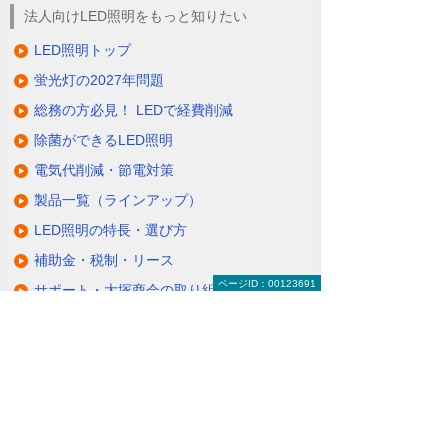
法人向けLED照明をもっと知りたい
LED照明トップ
蛍光灯の2027年問題
総務の方必見！ LEDで経費削減
除菌ができるLED照明
電気代削減・節電対策
製品一覧（ラインアップ）
LED照明の特長・選び方
補助金・税制・リース
ページID：00123691
サポート・大塚商会の取り組み
LED導入事例
業種・設置場所別LED照明
基礎知識・用語辞典
キャンペーン・イベント情報