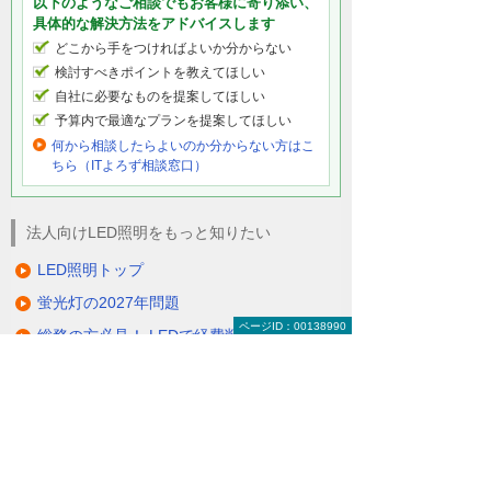
以下のようなご相談でもお客様に寄り添い、
具体的な解決方法をアドバイスします
どこから手をつければよいか分からない
検討すべきポイントを教えてほしい
自社に必要なものを提案してほしい
予算内で最適なプランを提案してほしい
何から相談したらよいのか分からない方はこ
ちら（ITよろず相談窓口）
法人向けLED照明をもっと知りたい
LED照明トップ
蛍光灯の2027年問題
ページID：00138990
総務の方必見！ LEDで経費削減
除菌ができるLED照明
電気代削減・節電対策
製品一覧（ラインアップ）
LED照明の特長・選び方