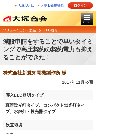
大塚IDとは
大塚ID新規登録
ログイン
メニュー
ソリューション・製品
LED照明
減設申請をすることで早いタイミ
ングで高圧契約の契約電力も抑え
ることができた！
株式会社新愛知電機製作所 様
2017年11月公開
導入LED照明タイプ
直管蛍光灯タイプ、コンパクト蛍光灯タイ
プ、水銀灯・投光器タイプ
設置環境