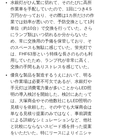
水銀灯がひん繁に切れて、そのたびに高所
作業車を手配していたので、1回につき4.5
万円かかっており、その際は1カ所だけの作
業では効率が悪いので、予防交換として1列
単位（約10台）で交換を行っていた。さら
にランプ類はいつ切れるか分からないた
め、常に交換用の予備を保管しており、そ
のスペースも無駄に感じていた。蛍光灯で
は、FHF63形という特殊な長さのものも利
用していたため、ランプ代が非常に高く、
交換の手間もありストレスを感じていた。
優良な製品を製造するうえにおいて、明る
い作業場は必要不可欠であるが、水銀灯や
手元灯は消費電力量が多いことからLED照
明の導入検討を開始した。検討にあたって
は、大塚商会やその他数社にもLED照明の
見積りを依頼した。その中でも大塚商会は
単なる見積り提案のみではなく、事前調査
による詳細なシミュレーションなど、他社
と比較にならないスピード感を持った提案
をいただいた。特にリースによりイニシャ