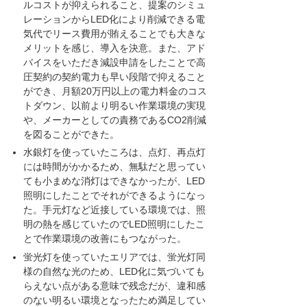
ルコストが抑えられること、提案のシミュ
レーションからLED化により削減できる電
気代でリース費用が賄えることでも大きな
メリットを感じ、導入を決意。また、アド
バイスをいただき減設申請をしたことで高
圧契約の契約電力も早い段階で抑えること
ができ、月額20万円以上の電力料金のコス
トダウン、以前より明るい作業環境の実現
や、メーカーとしての責務であるCO2削減
を図ることができた。
水銀灯を使っていたころは、点灯、再点灯
には時間がかかるため、無駄だと思ってい
ても小まめな消灯はできなかったが、LED
照明にしたことでそれができるようになっ
た。手元灯など近接している環境では、照
明の熱を感じていたのでLED照明にしたこ
とで作業環境の改善にもつながった。
蛍光灯を使っていたエリアでは、蛍光灯同
様の自然な光のため、LED化に気づいても
らえない点がある意味で残念だが、違和感
のない明るい環境となったため満足してい