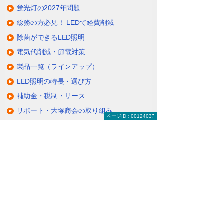
蛍光灯の2027年問題
総務の方必見！ LEDで経費削減
除菌ができるLED照明
電気代削減・節電対策
製品一覧（ラインアップ）
LED照明の特長・選び方
補助金・税制・リース
サポート・大塚商会の取り組み
ページID：00124037
LED導入事例
業種・設置場所別LED照明
基礎知識・用語辞典
キャンペーン・イベント情報
キャンペーン