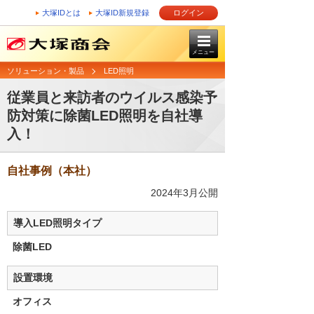
大塚IDとは
大塚ID新規登録
ログイン
メニュー
ソリューション・製品
LED照明
従業員と来訪者のウイルス感染予
防対策に除菌LED照明を自社導
入！
自社事例（本社）
2024年3月公開
導入LED照明タイプ
除菌LED
設置環境
オフィス