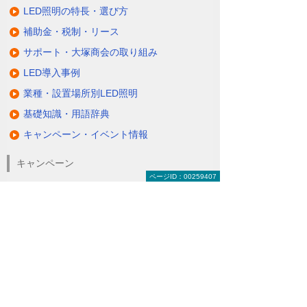
LED照明の特長・選び方
補助金・税制・リース
サポート・大塚商会の取り組み
LED導入事例
業種・設置場所別LED照明
基礎知識・用語辞典
キャンペーン・イベント情報
キャンペーン
ページID：00259407
関連するソリューション・製品
無駄と無理のない電力コスト対策
（BEMS／電力「見える化・見せる化」）
ナビゲーションメニュー