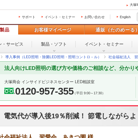
大塚
サポート
イベント・セミナー
お問い合わせ
English
製品
お客様マイページ
通販（たのめーる
ン・
サービス
製品・ソフト
イベント・
セミナー
導入事例（LED照明・除菌LED照明・照明コントロ－ル）
社会福祉法人 習
法人向けLED照明の選び方や価格のご相談など、分かり
大塚商会 インサイドビジネスセンター LED相談室
0120-957-355
（平日 9:00～17:30）
電気代が導入後19％削減！ 節電しながら
社会福祉法人 習愛会 あきつ園 様