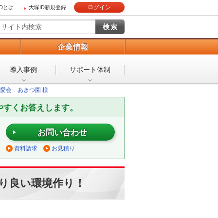
ログイン
IDとは
大塚ID新規登録
）
企業情報
導入事例
サポート体制
愛会 あきつ園 様
やすくお答えします。
お問い合わせ
資料請求
お見積り
より良い環境作り！