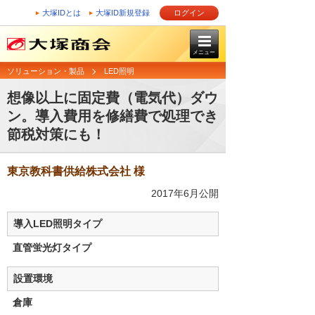
大塚IDとは
大塚ID新規登録
ログイン
メニュー
ソリューション・製品
LED照明
想像以上に固定費（電気代）ダウ
ン。導入費用を修繕費で処理でき
節税対策にも！
東京教科書供給株式会社 様
2017年6月公開
導入LED照明タイプ
直管蛍光灯タイプ
設置環境
倉庫