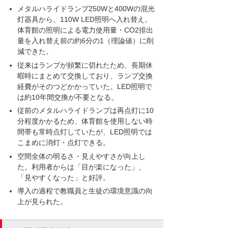
メタルハライドランプ250Wと400Wの混光
灯器具から、110W LED照明へ入れ替え。
体育館の照明による電力使用量・CO2排出
量を入れ替え前の約6分の1（理論値）に削
減できた。
従来はランプが頻繁に切れたため、長期休
暇時にまとめて交換しており、ランプ交換
経費がそのつどかかっていた。LED照明で
は約10年間交換が不要となる。
従前のメタルハライドランプは再点灯に10
分程度かかるため、体育館を使用しない時
間帯も常時点灯していたが、LED照明では
こまめに消灯・点灯できる。
空間全体の明るさ・見えやすさが向上し
た。利用者からは「目が楽になった」、
「見やすくなった」と好評。
導入の過程で教職員と生徒の環境意識の向
上が見られた。