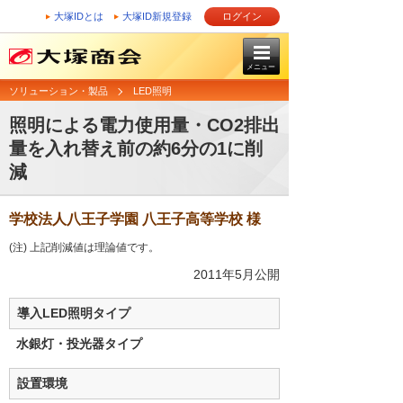
大塚IDとは
大塚ID新規登録
ログイン
メニュー
ソリューション・製品
LED照明
照明による電力使用量・CO2排出
量を入れ替え前の約6分の1に削
減
学校法人八王子学園 八王子高等学校 様
(注) 上記削減値は理論値です。
2011年5月公開
導入LED照明タイプ
水銀灯・投光器タイプ
設置環境