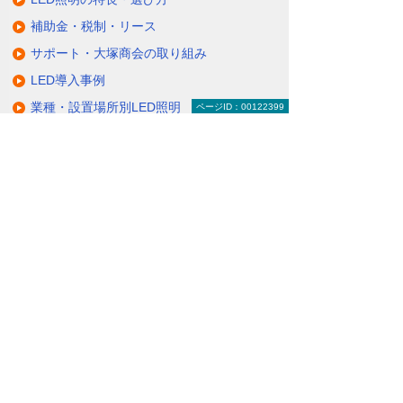
補助金・税制・リース
サポート・大塚商会の取り組み
LED導入事例
業種・設置場所別LED照明
ページID：00122399
基礎知識・用語辞典
キャンペーン・イベント情報
キャンペーン
関連するソリューション・製品
無駄と無理のない電力コスト対策
（BEMS／電力「見える化・見せる化」）
ナビゲーションメニュー