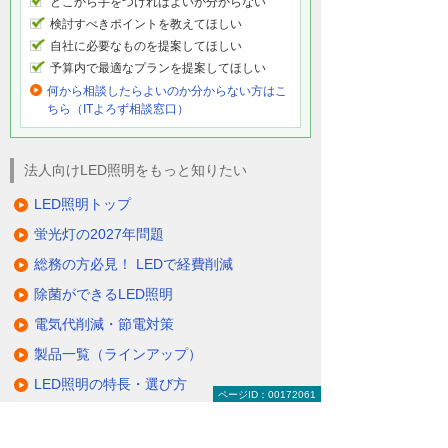
どこから手をつければよいか分からない
検討すべきポイントを教えてほしい
自社に必要なものを提案してほしい
予算内で最適なプランを提案してほしい
何から相談したらよいのか分からない方はこ
ちら（ITよろず相談窓口）
法人向けLED照明をもっと知りたい
LED照明トップ
蛍光灯の2027年問題
総務の方必見！ LEDで経費削減
除菌ができるLED照明
電気代削減・節電対策
製品一覧（ラインアップ）
LED照明の特長・選び方
ページID：00172061
補助金・税制・リース
サポート・大塚商会の取り組み