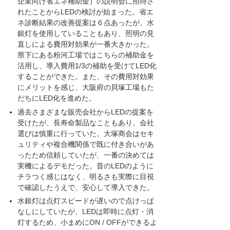
企業向け省エネ補助金）の説明会に招待さ
れたことからLEDの検討が始まった。省エ
ネ診断結果の改善提案は６点あったが、水
銀灯を使用していることもあり、照明の見
直しによる費用対効果が一番大きかった。
県下にある粉河工場ではこちらの補助金を
活用し、導入費用1/3の補助を受けてLED化
することができた。また、その費用対効果
にメリットを感じ、大阪府の貝塚工場もた
だちにLED化を進めた。
過去さまざまな販売会社からLEDの提案を
受けたが、長寿命製品なこともあり、会社
選びは慎重に行っていた。大塚商会はセキ
ュリティや複合機関係で既に付き合いがあ
ったため信頼していたが、一番の決めては
実機によるデモだった。昔のLEDのように
チラつく感じはなく、明るさも実際に目視
で確認したうえで、安心して導入できた。
水銀灯は点灯スピードが遅いので点けっぱ
なしにしていたが、LEDは即時に点灯・消
灯するため、小まめにON / OFFができるよ