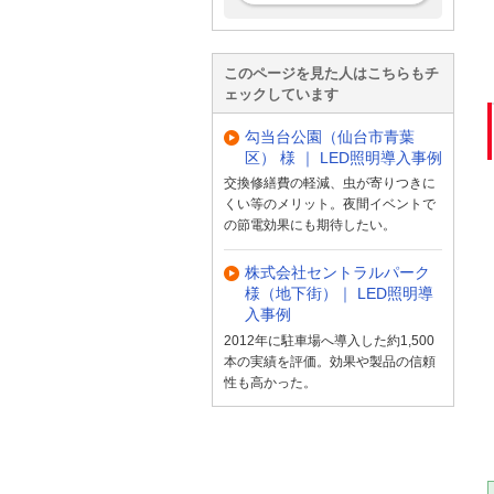
このページを見た人はこちらもチ
ェックしています
勾当台公園（仙台市青葉
区） 様 ｜ LED照明導入事例
交換修繕費の軽減、虫が寄りつきに
くい等のメリット。夜間イベントで
の節電効果にも期待したい。
株式会社セントラルパーク
様（地下街）｜ LED照明導
入事例
2012年に駐車場へ導入した約1,500
本の実績を評価。効果や製品の信頼
性も高かった。