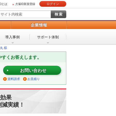
ログイン
IDとは
大塚ID新規登録
）
企業情報
導入事例
サポート体制
丸 様
やすくお答えします。
お問い合わせ
資料請求
お見積り
減効果
削減実績！