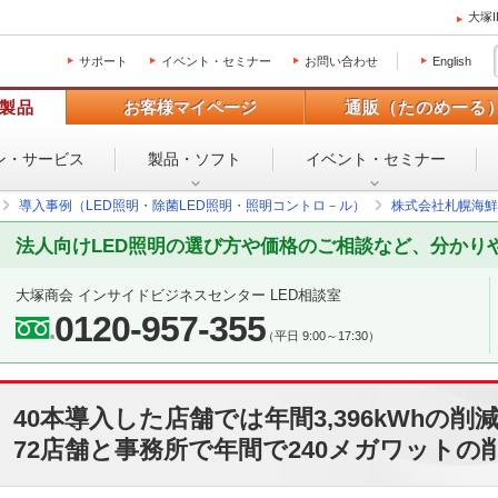
大塚
サポート
イベント・セミナー
お問い合わせ
English
製品
お客様マイページ
通販（たのめーる
ン・
サービス
製品・ソフト
イベント・
セミナー
導入事例（LED照明・除菌LED照明・照明コントロ－ル）
株式会社札幌海鮮
法人向けLED照明の選び方や価格のご相談など、分かり
大塚商会 インサイドビジネスセンター LED相談室
0120-957-355
（平日 9:00～17:30）
40本導入した店舗では年間3,396kWhの削
72店舗と事務所で年間で240メガワットの