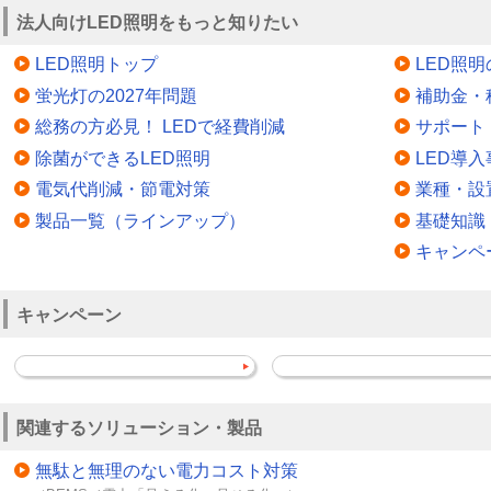
法人向けLED照明をもっと知りたい
LED照明トップ
LED照
蛍光灯の2027年問題
補助金・
総務の方必見！ LEDで経費削減
サポート
除菌ができるLED照明
LED導入
電気代削減・節電対策
業種・設
製品一覧（ラインアップ）
基礎知識
キャンペ
キャンペーン
関連するソリューション・製品
無駄と無理のない電力コスト対策