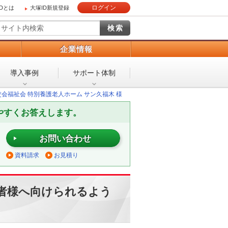
ログイン
IDとは
大塚ID新規登録
）
企業情報
導入事例
サポート体制
交会福祉会 特別養護老人ホーム サン久福木 様
やすくお答えします。
お問い合わせ
資料請求
お見積り
者様へ向けられるよう