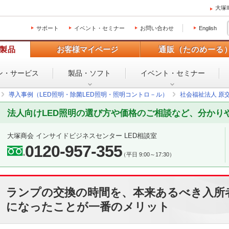
大塚
サポート
イベント・セミナー
お問い合わせ
English
製品
お客様マイページ
通販（たのめーる
ン・
サービス
製品・ソフト
イベント・
セミナー
導入事例（LED照明・除菌LED照明・照明コントロ－ル）
社会福祉法人 原
法人向けLED照明の選び方や価格のご相談など、分かり
大塚商会 インサイドビジネスセンター LED相談室
0120-957-355
（平日 9:00～17:30）
ランプの交換の時間を、本来あるべき入所
になったことが一番のメリット