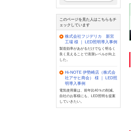
このページを見た人はこちらもチ
ェックしています
株式会社フジデリカ 新宮
工場 様 ｜ LED照明導入事例
製造効率があがるだけでなく明るく
良く見えることで清潔レベルが向上
した。
Hi-NOTE 伊勢崎店（株式会
社アサヒ商会） 様 ｜ LED照
明導入事例
電気使用量は、前年比40％の削減。
自社のお客様にも、LED照明を提案
していきたい。