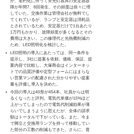
が、老朽化に伴って蛍光灯器具の安定器故
障が年間7、8回発生、その頻度は徐々に増
していた。交換作業は管理会社が無料でし
てくれているが、ランプと安定器は消耗品
とされているため、安定器だけで1台あたり
1万円もかかり、故障頻度が多くなるとその
費用は大きい。この修理代と光熱費削減の
ため、LED照明化を検討した。
LED照明の導入にあたっては、同一条件を
提示し、3社に提案を依頼。価格、保証、提
案内容で比較し、大塚商会はインターネッ
トでの品質評価や定型フォームにはまらな
い営業マンの配慮された分かりやすい提案
書を評価し導入を決めた。
今回の導入は40形が454本。社員からは明
るくなったと評判。電気代単価が15%ほど
上がってしまったので電気代削減効果が薄
らいでしまうように思えたが、全体の請求
額はトータルで下がっている。また、今ま
で脚立と交換用ランプを持って移動してい
た部分の工数の削減もできた。さらに、普