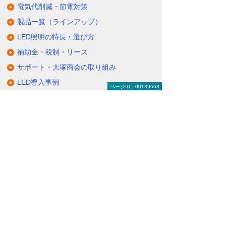
電気代削減・節電対策
製品一覧（ラインアップ）
LED照明の特長・選び方
補助金・税制・リース
サポート・大塚商会の取り組み
LED導入事例
ページID：00139668
業種・設置場所別LED照明
基礎知識・用語辞典
キャンペーン・イベント情報
キャンペーン
関連するソリューション・製品
無駄と無理のない電力コスト対策