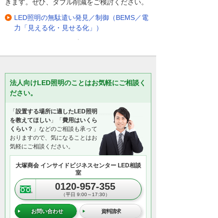
きます。ぜひ、ダブル削減をご検討ください。
LED照明の無駄遣い発見／制御（BEMS／電
力「見える化・見せる化」）
法人向けLED照明のことはお気軽にご相談く
ださい。
「
設置する場所に適したLED照明
を教えてほしい
」「
費用はいくら
くらい？
」などのご相談も承って
おりますので、気になることはお
気軽にご相談ください。
大塚商会 インサイドビジネスセンター LED相談
室
0120-957-355
（平日 9:00～17:30）
お問い合わせ
資料請求