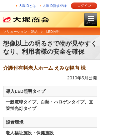
大塚IDとは
大塚ID新規登録
ログイン
メニュー
ソリューション・製品
LED照明
想像以上の明るさで物が見やすく
なり、利用者様の安全を確保
介護付有料老人ホーム えみな幌向 様
2010年5月公開
導入LED照明タイプ
一般電球タイプ、白熱・ハロゲンタイプ、直
管蛍光灯タイプ
設置環境
老人福祉施設・保健施設