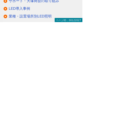
サポート・大塚商会の取り組み
LED導入事例
業種・設置場所別LED照明
ページID：00122027
基礎知識・用語辞典
キャンペーン・イベント情報
キャンペーン
関連するソリューション・製品
無駄と無理のない電力コスト対策
（BEMS／電力「見える化・見せる化」）
ナビゲーションメニュー
LED照明