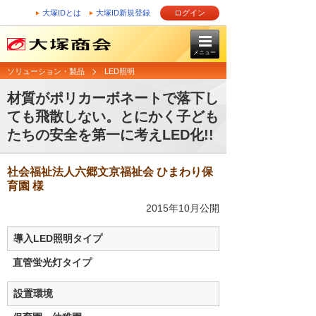
大塚IDとは
大塚ID新規登録
ログイン
メニュー
ソリューション・製品
LED照明
材質がポリカーボネートで落下し
ても飛散しない。とにかく子ども
たちの安全を第一に考えLED化!!
社会福祉法人六郷文京福祉会 ひまわり保
育園 様
2015年10月公開
導入LED照明タイプ
直管蛍光灯タイプ
設置環境