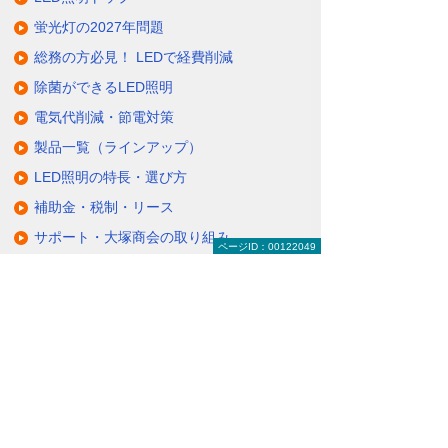
蛍光灯の2027年問題
総務の方必見！ LEDで経費削減
除菌ができるLED照明
電気代削減・節電対策
製品一覧（ラインアップ）
LED照明の特長・選び方
補助金・税制・リース
サポート・大塚商会の取り組み
ページID：00122049
LED導入事例
業種・設置場所別LED照明
基礎知識・用語辞典
キャンペーン・イベント情報
キャンペーン