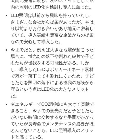
太陽光発電に続き、次のステップとして館
内の照明のLED化を検討し導入に至った。
LED照明は以前から興味を持っていたし、
さまざまな会社から提案があったが、やは
り以前よりお付き合いがあり地元に密着し
ていて、導入実績も豊富な企業からの提案
なので安心して導入した。
今までだと、例えば大きな地震が起こった
場合に、蛍光灯の落下や割れた破片で子ど
もたちが怪我をする可能性がある。しか
し、導入したLEDはポリカーボネート素材
で万が一落下しても割れにくいため、子ど
もたちを照明の落下による怪我の危険から
守るという点はLED化の大きなメリット
だ。
省エネルギーでCO2削減にも大きく貢献で
きること、今までの蛍光灯だと子どもたち
がいない時間に交換するなど手間がかかっ
ていたが長寿命でメンテナンスの必要がほ
とんどないことも、LED照明導入のメリッ
トと感じている。