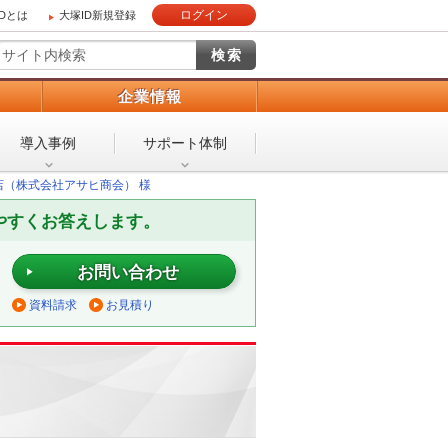
ログイン
IDとは
大塚ID新規登録
）
企業情報
導入事例
サポート体制
勢崎店（株式会社アサヒ商会） 様
やすくお答えします。
お問い合わせ
資料請求
お見積り