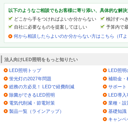
以下のようなご相談でもお客様に寄り添い、具体的な解決
どこから手をつければよいか分からない
検討すべ
自社に必要なものを提案してほしい
予算内で
何から相談したらよいのか分からない方はこちら（IT
法人向けLED照明をもっと知りたい
LED照明トップ
LED照
蛍光灯の2027年問題
補助金・
総務の方必見！ LEDで経費削減
サポート
除菌ができるLED照明
LED導入
電気代削減・節電対策
業種・設
製品一覧（ラインアップ）
基礎知識
キャンペ