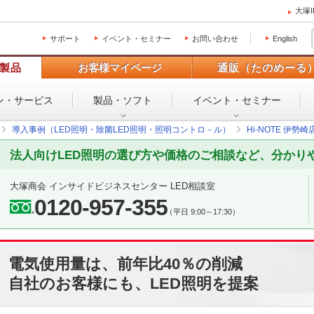
大塚
サポート
イベント・セミナー
お問い合わせ
English
製品
お客様マイページ
通販（たのめーる
ン・
サービス
製品・ソフト
イベント・
セミナー
導入事例（LED照明・除菌LED照明・照明コントロ－ル）
Hi-NOTE 伊
法人向けLED照明の選び方や価格のご相談など、分かり
大塚商会 インサイドビジネスセンター LED相談室
0120-957-355
（平日 9:00～17:30）
電気使用量は、前年比40％の削減
自社のお客様にも、LED照明を提案