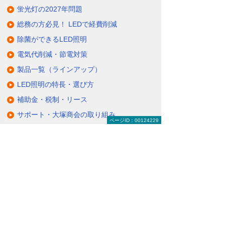
蛍光灯の2027年問題
総務の方必見！ LEDで経費削減
除菌ができるLED照明
電気代削減・節電対策
製品一覧（ラインアップ）
LED照明の特長・選び方
補助金・税制・リース
サポート・大塚商会の取り組み
ページID：00124229
LED導入事例
業種・設置場所別LED照明
基礎知識・用語辞典
キャンペーン・イベント情報
キャンペーン