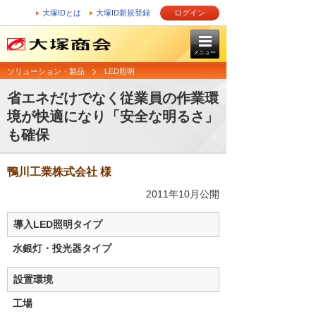
大塚IDとは
大塚ID新規登録
ログイン
メニュー
ソリューション・製品
LED照明
省エネだけでなく従業員の作業環
境が快適になり「安全な明るさ」
も確保
鴨川工業株式会社 様
2011年10月公開
導入LED照明タイプ
水銀灯・投光器タイプ
設置環境
工場