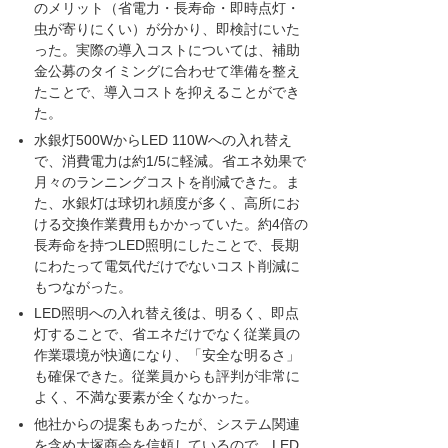
のメリット（省電力・長寿命・即時点灯・
虫が寄りにくい）が分かり、即検討にいた
った。実際の導入コストについては、補助
金公募のタイミングに合わせて準備を整え
たことで、導入コストを抑えることができ
た。
水銀灯500WからLED 110Wへの入れ替え
で、消費電力は約1/5に軽減。省エネ効果で
月々のランニングコストを削減できた。ま
た、水銀灯は球切れ頻度が多く、高所にお
ける交換作業費用もかかっていた。約4倍の
長寿命を持つLED照明にしたことで、長期
にわたって電気代だけでないコスト削減に
もつながった。
LED照明への入れ替え後は、明るく、即点
灯することで、省エネだけでなく従業員の
作業環境が快適になり、「安全な明るさ」
も確保できた。従業員からも評判が非常に
よく、不満な要素が全くなかった。
他社からの提案もあったが、システム関連
を含め大塚商会を信頼しているので、LED