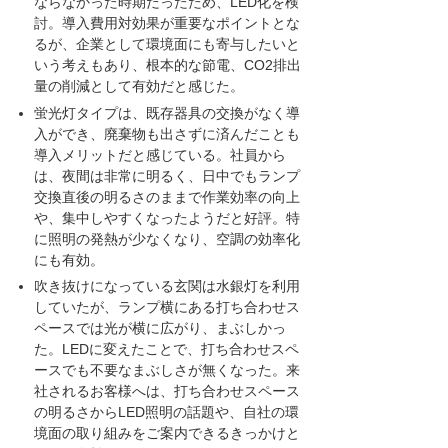
ならなかった時期だったため、LED化を検
討。導入費用対効果が重要なポイントとな
るが、企業として環境面にも寄与したいと
いう考えもあり、根本的な節電、CO2排出
量の削減として有効だと感じた。
蛍光灯タイプは、既存器具の交換がなく導
入ができ、廃棄物も出さずに済んだことも
導入メリットだと感じている。社員から
は、夜間は非常に明るく、日中でもランプ
交換直後の明るさのままで作業効率の向上
や、集中しやすくなったようだと好評。特
に照明の発熱が少なくなり、空調の効率化
にも有効。
吹き抜けになっている玄関は水銀灯を利用
していたが、ランプ横にある打ち合わせス
ペースでは光が横に広がり、まぶしかっ
た。LEDに変えたことで、打ち合わせスペ
ースでも不要なまぶしさが無くなった。来
社されるお客様へは、打ち合わせスペース
の明るさからLED照明の話題や、自社の環
境面の取り組みをご案内できるきっかけと