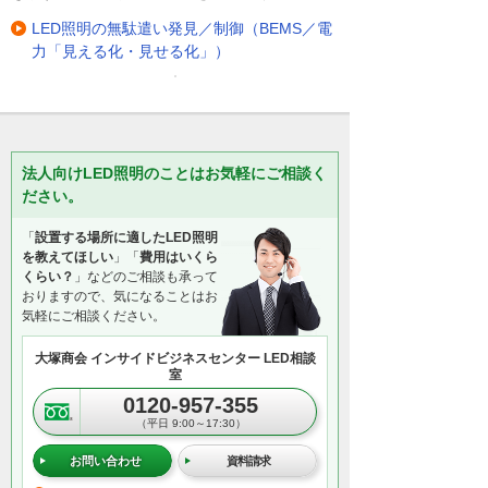
LED照明の無駄遣い発見／制御（BEMS／電
力「見える化・見せる化」）
法人向けLED照明のことはお気軽にご相談く
ださい。
「
設置する場所に適したLED照明
を教えてほしい
」「
費用はいくら
くらい？
」などのご相談も承って
おりますので、気になることはお
気軽にご相談ください。
大塚商会 インサイドビジネスセンター LED相談
室
0120-957-355
（平日 9:00～17:30）
お問い合わせ
資料請求