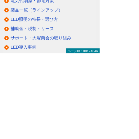
電気代削減・節電対策
製品一覧（ラインアップ）
LED照明の特長・選び方
補助金・税制・リース
サポート・大塚商会の取り組み
LED導入事例
ページID：00124046
業種・設置場所別LED照明
基礎知識・用語辞典
キャンペーン・イベント情報
キャンペーン
関連するソリューション・製品
無駄と無理のない電力コスト対策
（BEMS／電力「見える化・見せる化」）