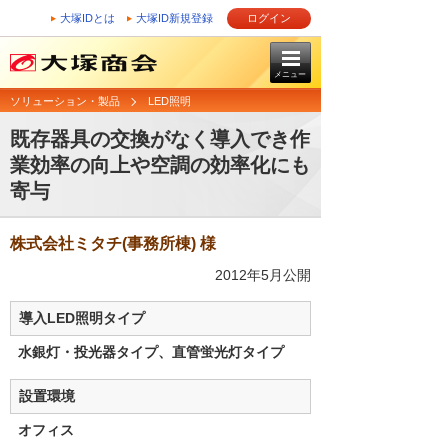
大塚IDとは
大塚ID新規登録
ログイン
メニュー
ソリューション・製品
LED照明
既存器具の交換がなく導入でき作
業効率の向上や空調の効率化にも
寄与
株式会社ミタチ(事務所棟) 様
2012年5月公開
導入LED照明タイプ
水銀灯・投光器タイプ、直管蛍光灯タイプ
設置環境
オフィス