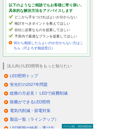
以下のようなご相談でもお客様に寄り添い、
具体的な解決方法をアドバイスします
どこから手をつければよいか分からない
検討すべきポイントを教えてほしい
自社に必要なものを提案してほしい
予算内で最適なプランを提案してほしい
何から相談したらよいのか分からない方はこ
ちら（ITよろず相談窓口）
法人向けLED照明をもっと知りたい
LED照明トップ
蛍光灯の2027年問題
総務の方必見！ LEDで経費削減
除菌ができるLED照明
電気代削減・節電対策
製品一覧（ラインアップ）
ページID：00248244
LED照明の特長・選び方