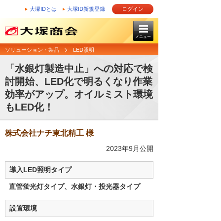
大塚IDとは
大塚ID新規登録
ログイン
メニュー
ソリューション・製品
LED照明
「水銀灯製造中止」への対応で検
討開始、LED化で明るくなり作業
効率がアップ。オイルミスト環境
もLED化！
株式会社ナチ東北精工 様
2023年9月公開
導入LED照明タイプ
直管蛍光灯タイプ、水銀灯・投光器タイプ
設置環境