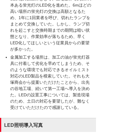
本ある蛍光灯のLED化を進めた。6mほどの
高い場所の蛍光灯の交換は高額となるた
め、1年に1回業者を呼び、切れたランプを
まとめて交換していた。しかし、ランプ切
れを起こすと交換時期までの期間は暗い状
態となり、作業効率が落ちるため、早く
LED化してほしいという従業員からの要望
が多かった。
金属加工する場所は、加工の油が蛍光灯器
具に付着して劣化を早めてしまうため、そ
のような環境でも対応できるオイルミスト
対応のLED製品を模索していた。それも大
塚商会から提案いただけたことから、出先
の谷地工場、続いて第一工場へ導入を決め
た。LEDの設置工事については、製造現場
のため、土日の対応を要望したが、難なく
受けていただけたので感謝している。
LED照明導入写真