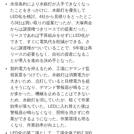
水俣条約により水銀灯が入手できなくなっ
たことをきっかけに、水銀灯を優先して
LED化を検討。4社から見積りをとったとこ
ろ3社は買い取りの提案だったが、大塚商会
からは譲渡権つきリースでの提案だった。
リースであれば予算組みをせずにLED化が
できて、すぐに電気代を削減ができる。さ
らに譲渡権がついていることで、5年後は再
リースの必要もなく、自社の資産になるこ
とが導入を進める決め手となった。
契約電力を抑えるため、工場にデマンド監
視装置をつけていた。水銀灯は消費電力が
大きいため、点灯していると目標電力を超
えそうになり、デマンド警報器が鳴ること
が多かった。機械を止めることはできない
ため、水銀灯を消していたが、暗くて作業
効率が落ちていた。LEDに入れ替えた後は
警報器が鳴らなくなり、照明を消さずに作
業ができるようになった。作業環境も明る
くなり、作業効率が向上した。
LED化の第二弾として、工場全体で約2,300