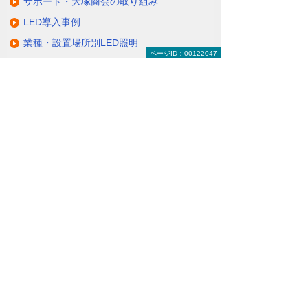
サポート・大塚商会の取り組み
LED導入事例
業種・設置場所別LED照明
ページID：00122047
基礎知識・用語辞典
キャンペーン・イベント情報
キャンペーン
関連するソリューション・製品
無駄と無理のない電力コスト対策
（BEMS／電力「見える化・見せる化」）
ナビゲーションメニュー
LED照明