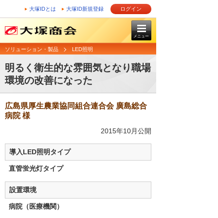
大塚IDとは
大塚ID新規登録
ログイン
メニュー
ソリューション・製品
LED照明
明るく衛生的な雰囲気となり職場
環境の改善になった
広島県厚生農業協同組合連合会 廣島総合
病院 様
2015年10月公開
導入LED照明タイプ
直管蛍光灯タイプ
設置環境
病院（医療機関）