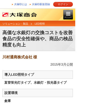
大塚IDとは
大塚ID新規登録
ログイン
メニュー
ソリューション・製品
LED照明
高価な水銀灯の交換コストを改善
食品の安全性確保や、商品の検品
精度も向上
川村通商株式会社 様
2015年3月公開
導入LED照明タイプ
直管蛍光灯タイプ、水銀灯・投光器タイプ
設置環境
倉庫