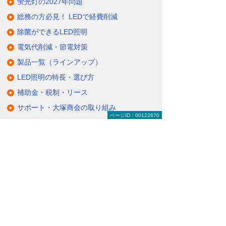
蛍光灯の2027年問題
総務の方必見！ LEDで経費削減
除菌ができるLED照明
電気代削減・節電対策
製品一覧（ラインアップ）
LED照明の特長・選び方
補助金・税制・リース
サポート・大塚商会の取り組み
ページID：00122670
LED導入事例
業種・設置場所別LED照明
基礎知識・用語辞典
キャンペーン・イベント情報
キャンペーン