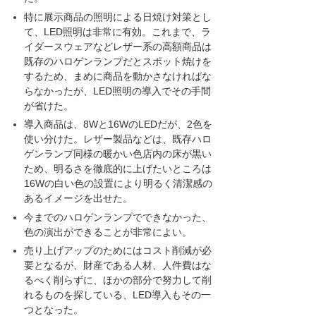
特に展示商品の照明による日焼け対策とし
て、LED照明は非常に有効。これまで、ラ
イダースウェアなどレザー系の高額商品は
既存のハロゲンランプだとスポット焼けを
するため、まめに商品を動かさなければな
らなかったが、LED照明の導入でその手間
が省けた。
導入商品は、8Wと16WのLEDだが、2色を
使い分けた。レザー製品などは、既存ハロ
ゲンランプ同様の暖かい色店内の床が黒い
ため、明るさを徹底的に上げたいところは
16Wの白い色の設置により明るく清潔感の
あるイメージを出せた。
今までのハロゲンランプでできなかった、
色の演出ができることが非常によい。
売り上げアップのためにはコスト削減が必
要となるが、財産である人材、人件費はな
るべく削らずに、ほかの部分で努力して削
れるものを探している、LED導入もその一
つとなった。