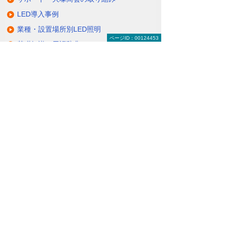
LED導入事例
業種・設置場所別LED照明
ページID：00124453
基礎知識・用語辞典
キャンペーン・イベント情報
キャンペーン
関連するソリューション・製品
無駄と無理のない電力コスト対策
（BEMS／電力「見える化・見せる化」）
ナビゲーションメニュー
LED照明