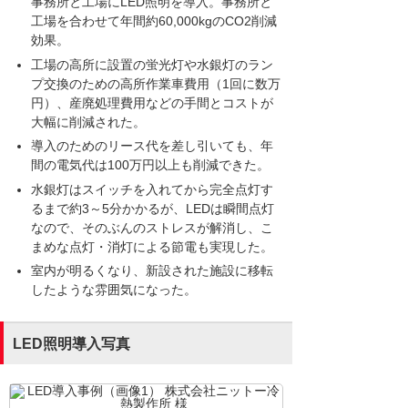
事務所と工場にLED照明を導入。事務所と
工場を合わせて年間約60,000kgのCO2削減
効果。
工場の高所に設置の蛍光灯や水銀灯のラン
プ交換のための高所作業車費用（1回に数万
円）、産廃処理費用などの手間とコストが
大幅に削減された。
導入のためのリース代を差し引いても、年
間の電気代は100万円以上も削減できた。
水銀灯はスイッチを入れてから完全点灯す
るまで約3～5分かかるが、LEDは瞬間点灯
なので、そのぶんのストレスが解消し、こ
まめな点灯・消灯による節電も実現した。
室内が明るくなり、新設された施設に移転
したような雰囲気になった。
LED照明導入写真