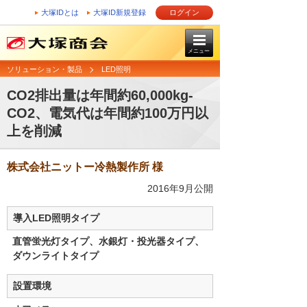
大塚IDとは
大塚ID新規登録
ログイン
メニュー
ソリューション・製品
LED照明
CO2排出量は年間約60,000kg-
CO2、電気代は年間約100万円以
上を削減
株式会社ニットー冷熱製作所 様
2016年9月公開
導入LED照明タイプ
直管蛍光灯タイプ、水銀灯・投光器タイプ、
ダウンライトタイプ
設置環境