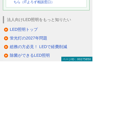
ちら（ITよろず相談窓口）
法人向けLED照明をもっと知りたい
LED照明トップ
蛍光灯の2027年問題
総務の方必見！ LEDで経費削減
除菌ができるLED照明
ページID：00275850
電気代削減・節電対策
製品一覧（ラインアップ）
LED照明の特長・選び方
補助金・税制・リース
サポート・大塚商会の取り組み
LED導入事例
業種・設置場所別LED照明
基礎知識・用語辞典