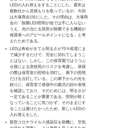
LEDの入れ替えをすることにした。通常は
複数社から見積もりを取っているが、今回
は大塚商会1社にした。その理由は、大塚商
会の「除菌LED照明が他では手に入らない
うえ、光の当たる箇所が除菌できる機能が
保護者へのアピールポイントになる」と考
えたためである。
LEDは寿命がきても明るさが70％程度にま
で減少するだけで、完全に切れてしまうこ
とはない。しかし、この保育園ではうつぶ
せ寝による突然死のリスクを考慮し、昼寝
の際は保育室の照明を消灯し、廊下の照明
だけを点灯している。この廊下からの光を
頼りに、保育室で昼寝中の園児の顔や表情
を確認しており、そのためには、明るさが
一定であることが重要である。照明が暗く
なっていることに気づかず、そのままにす
ることは避けたかったため、新しいLEDの
入れ替えをした。
新型コロナウイルス感染症を契機に、空気