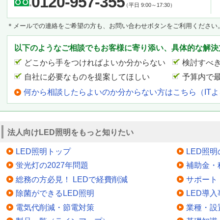
0120-957-355
（平日 9:00～17:30）
＊メールでの連絡をご希望の方も、お問い合わせボタンをご利用ください
以下のようなご相談でもお客様に寄り添い、具体的な解決
どこから手をつければよいか分からない
検討すべ
自社に必要なものを提案してほしい
予算内で
何から相談したらよいのか分からない方はこちら（IT
法人向けLED照明をもっと知りたい
LED照明トップ
LED照
蛍光灯の2027年問題
補助金・
総務の方必見！ LEDで経費削減
サポート
除菌ができるLED照明
LED導入
電気代削減・節電対策
業種・設