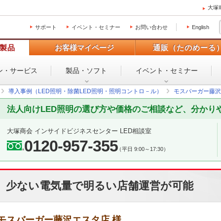
大塚
サポート
イベント・セミナー
お問い合わせ
English
製品
お客様マイページ
通販（たのめーる
ン・
サービス
製品・ソフト
イベント・
セミナー
導入事例（LED照明・除菌LED照明・照明コントロ－ル）
モスバーガー藤沢
法人向けLED照明の選び方や価格のご相談など、分かり
大塚商会 インサイドビジネスセンター LED相談室
0120-957-355
（平日 9:00～17:30）
少ない電気量で明るい店舗運営が可能
モスバーガー藤沢エスタ店 様