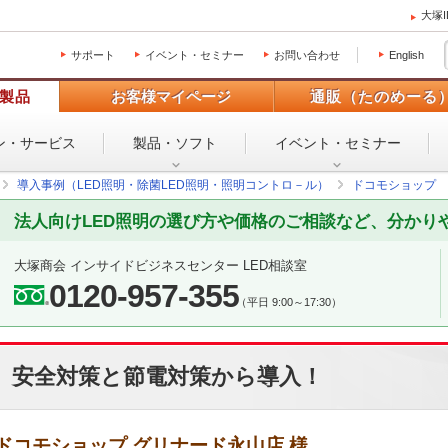
大塚
サポート
イベント・セミナー
お問い合わせ
English
製品
お客様マイページ
通販（たのめーる
ン・
サービス
製品・ソフト
イベント・
セミナー
導入事例（LED照明・除菌LED照明・照明コントロ－ル）
ドコモショップ 
法人向けLED照明の選び方や価格のご相談など、分かり
大塚商会 インサイドビジネスセンター LED相談室
0120-957-355
（平日 9:00～17:30）
安全対策と節電対策から導入！
ドコモショップ グリナード永山店 様