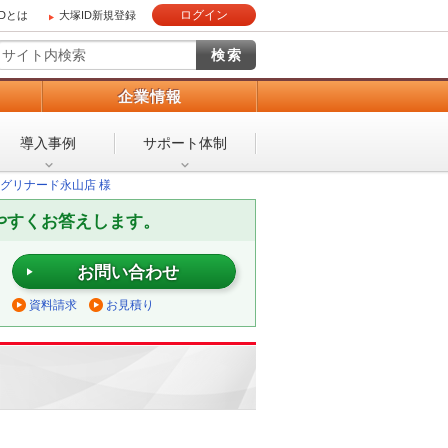
ログイン
IDとは
大塚ID新規登録
）
企業情報
導入事例
サポート体制
グリナード永山店 様
やすくお答えします。
お問い合わせ
資料請求
お見積り