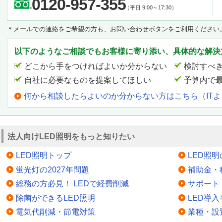
0120-957-355
（平日 9:00～17:30）
＊メールでの連絡をご希望の方も、お問い合わせボタンをご利用ください
以下のようなご相談でもお客様に寄り添い、具体的な解決
どこから手をつければよいか分からない
検討すべ
自社に必要なものを提案してほしい
予算内で
何から相談したらよいのか分からない方はこちら（IT
法人向けLED照明をもっと知りたい
LED照明トップ
LED照
蛍光灯の2027年問題
補助金・
総務の方必見！ LEDで経費削減
サポート
除菌ができるLED照明
LED導入
電気代削減・節電対策
業種・設