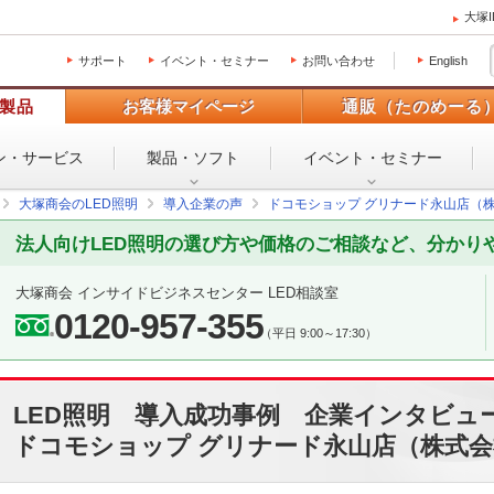
大塚
サポート
イベント・セミナー
お問い合わせ
English
製品
お客様マイページ
通販（たのめーる
ン・
サービス
製品・ソフト
イベント・
セミナー
大塚商会のLED照明
導入企業の声
ドコモショップ グリナード永山店（
法人向けLED照明の選び方や価格のご相談など、分かり
大塚商会 インサイドビジネスセンター LED相談室
0120-957-355
（平日 9:00～17:30）
LED照明 導入成功事例 企業インタビュ
ドコモショップ グリナード永山店（株式