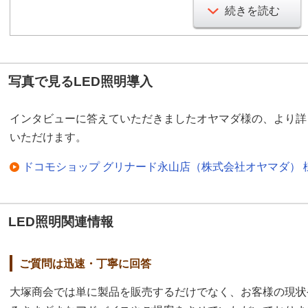
「飛散防止と視認性に効
続きを読む
株式会社オヤマダのご紹介
昭和32年設立して、電送
写真で見るLED照明導入
ョップを2店舗、計6店舗
LED照明の導入理由
インタビューに答えていただきましたオヤマダ様の、より詳
いただけます。
蛍光灯そのものにシール
とか、飛散を防止するた
ドコモショップ グリナード永山店（株式会社オヤマダ） 
私どものドコモショップ
ため、震災などの時に蛍
LED照明関連情報
りましたので、
飛散対策
た。
ご質問は迅速・丁寧に回答
節電の効果
大塚商会では単に製品を販売するだけでなく、お客様の現状