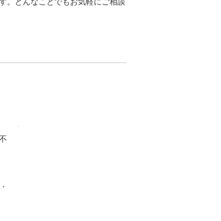
す。どんなことでもお気軽にご相談
導入前は、1カ月3,500kWhか
た。
で下がりまして、経費ともども33％
インショップで、多数のテナント
夏は、非常に暑くなっていた。
ットライトから出る熱が治まり
、
る様子がうかがえた。
不
看板についてもLED照明に交換し
っていたが、
均一に光が照らさ
ている。
化・