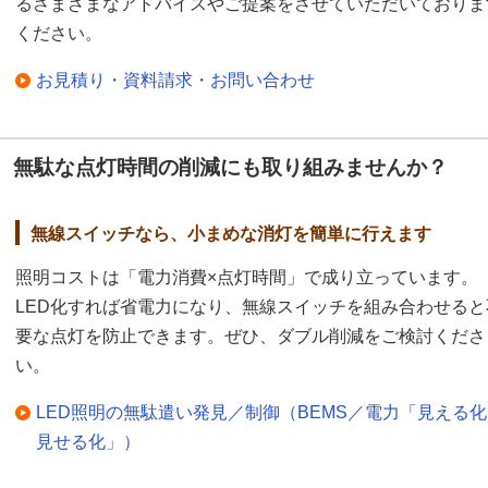
るさまざまなアドバイスやご提案をさせていただいておりま
ドコモショップ永山店では、
ください。
ら4,000kWh使用してい
導入後、2,500kWhま
お見積り・資料請求・お問い合わせ
ほど削減
できた。
節電以外の効果
無駄な点灯時間の削減にも取り組みませんか？
ドコモショップ永山店は
と空調を共有しており、
無線スイッチなら、小まめな消灯を簡単に行えます
導入後は、蛍光灯、スポ
照明コストは「電力消費×点灯時間」で成り立っています。
皆さん快適に過ごしてい
LED化すれば省電力になり、無線スイッチを組み合わせると
ドコモショップ永山店の
要な点灯を防止できます。ぜひ、ダブル削減をご検討くださ
た。ムラがあるかなと思
い。
れ、きれいな看板
になっ
LED照明の無駄遣い発見／制御（BEMS／電力「見える
見せる化」）