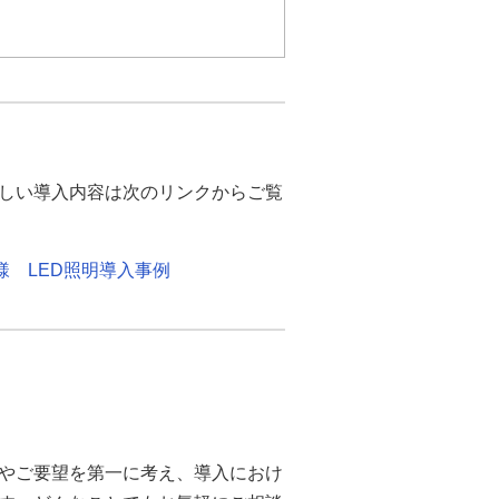
果大」
業とドコモショップ4店舗、auシ
運営している。
しい導入内容は次のリンクからご覧
を貼ったり、チューブを入れたり
めにいろいろ施していた。
様 LED照明導入事例
では、大勢のお客様が来店される
光灯が落下し飛散する可能性があ
ということでLED蛍光灯を導入
し
やご要望を第一に考え、導入におけ