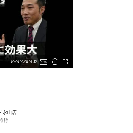
ド永山店
将様