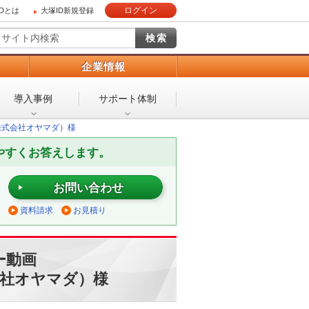
ログイン
IDとは
大塚ID新規登録
）
企業情報
導入事例
サポート体制
株式会社オヤマダ）様
やすくお答えします。
お問い合わせ
資料請求
お見積り
ー動画
会社オヤマダ）様