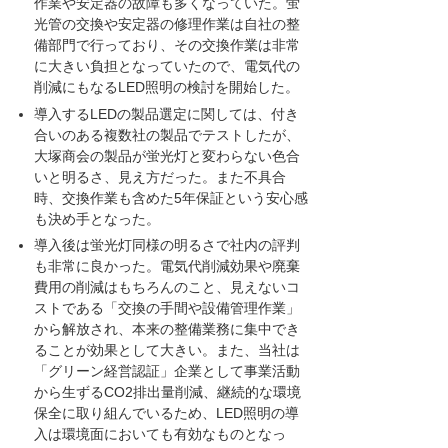
作業や安定器の故障も多くなっていた。蛍
光管の交換や安定器の修理作業は自社の整
備部門で行っており、その交換作業は非常
に大きい負担となっていたので、電気代の
削減にもなるLED照明の検討を開始した。
導入するLEDの製品選定に関しては、付き
合いのある複数社の製品でテストしたが、
大塚商会の製品が蛍光灯と変わらない色合
いと明るさ、見え方だった。また不具合
時、交換作業も含めた5年保証という安心感
も決め手となった。
導入後は蛍光灯同様の明るさで社内の評判
も非常に良かった。電気代削減効果や廃棄
費用の削減はもちろんのこと、見えないコ
ストである「交換の手間や設備管理作業」
から解放され、本来の整備業務に集中でき
ることが効果として大きい。また、当社は
「グリーン経営認証」企業として事業活動
から生ずるCO2排出量削減、継続的な環境
保全に取り組んでいるため、LED照明の導
入は環境面においても有効なものとなっ