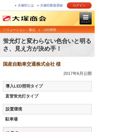
大塚IDとは
大塚ID新規登録
ログイン
メニュー
ソリューション・製品
LED照明
蛍光灯と変わらない色合いと明る
さ、見え方が決め手！
国産自動車交通株式会社 様
2017年6月公開
導入LED照明タイプ
直管蛍光灯タイプ
設置環境
駐車場