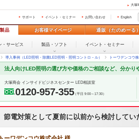
大塚
サポート
イベント・セミナー
お問い合わせ
English
製品
お客様マイページ
通販（たのめーる
ン・
サービス
製品・ソフト
イベント・
セミナー
導入事例（LED照明・除菌LED照明・照明コントロ－ル）
トーワデンコウ株
法人向けLED照明の選び方や価格のご相談など、分かり
大塚商会 インサイドビジネスセンター LED相談室
0120-957-355
（平日 9:00～17:30）
節電対策として夏前に以前から検討していた
トーワデンコウ株式会社 様