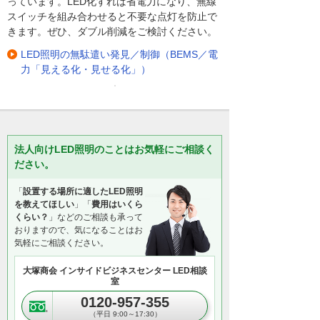
っています。LED化すれば省電力になり、無線
スイッチを組み合わせると不要な点灯を防止で
きます。ぜひ、ダブル削減をご検討ください。
LED照明の無駄遣い発見／制御（BEMS／電
力「見える化・見せる化」）
法人向けLED照明のことはお気軽にご相談く
ださい。
「
設置する場所に適したLED照明
を教えてほしい
」「
費用はいくら
くらい？
」などのご相談も承って
おりますので、気になることはお
気軽にご相談ください。
大塚商会 インサイドビジネスセンター LED相談
室
0120-957-355
（平日 9:00～17:30）