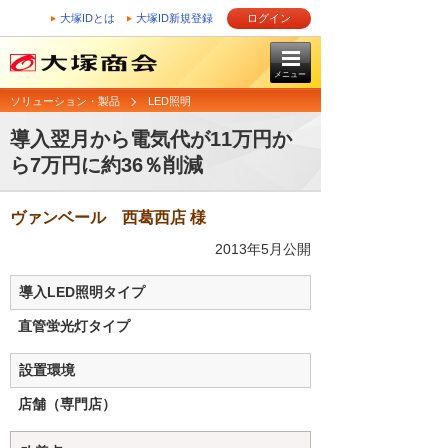
大塚IDとは
大塚ID新規登録
ログイン
メニュー
ソリューション・製品
LED照明
導入翌月から電気代が11万円か
ら7万円に約36％削減
ヴァンベール 西葛西店 様
2013年5月公開
導入LED照明タイプ
直管蛍光灯タイプ
設置環境
店舗（専門店）