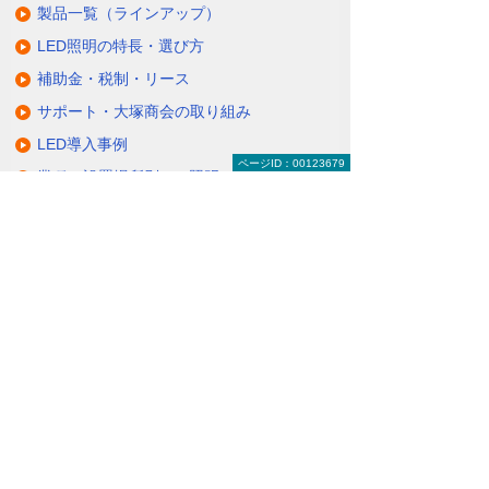
製品一覧（ラインアップ）
LED照明の特長・選び方
補助金・税制・リース
サポート・大塚商会の取り組み
LED導入事例
ページID：00123679
業種・設置場所別LED照明
基礎知識・用語辞典
キャンペーン・イベント情報
キャンペーン
関連するソリューション・製品
無駄と無理のない電力コスト対策
（BEMS／電力「見える化・見せる化」）