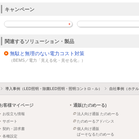
キャンペーン
関連するソリューション・製品
無駄と無理のない電力コスト対策
（BEMS／電力「見える化・見せる化」）
導入事例（LED照明・除菌LED照明・照明コントロ－ル）
自社事例（ホテル
お客様マイページ
通販(たのめーる)
お役立ち情報
法人向け通販 たのめーる
サポート
たのめーるアドバンス
契約・請求書
個人向け通販
ぱーそなるたのめーる
各種設定