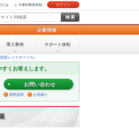
ログイン
IDとは
大塚ID新規登録
）
企業情報
導入事例
サポート体制
琵琶レイクオーツカ）
やすくお答えします。
お問い合わせ
資料請求
お見積り
果