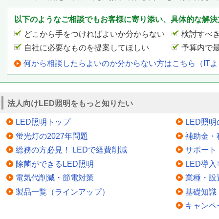
以下のようなご相談でもお客様に寄り添い、具体的な解決
どこから手をつければよいか分からない
検討すべ
自社に必要なものを提案してほしい
予算内で
何から相談したらよいのか分からない方はこちら（IT
法人向けLED照明をもっと知りたい
LED照明トップ
LED照
蛍光灯の2027年問題
補助金・
総務の方必見！ LEDで経費削減
サポート
除菌ができるLED照明
LED導入
電気代削減・節電対策
業種・設
製品一覧（ラインアップ）
基礎知識
キャンペ