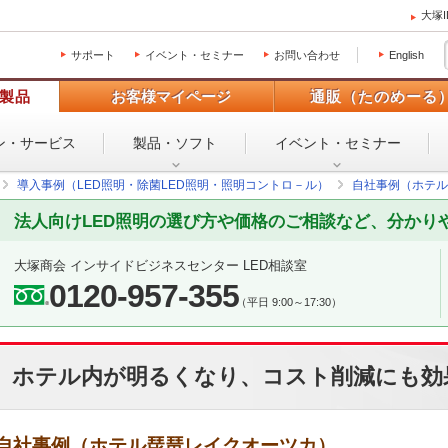
大塚
サポート
イベント・セミナー
お問い合わせ
English
製品
お客様マイページ
通販（たのめーる
ン・
サービス
製品・ソフト
イベント・
セミナー
導入事例（LED照明・除菌LED照明・照明コントロ－ル）
自社事例（ホテル
法人向けLED照明の選び方や価格のご相談など、分かり
大塚商会 インサイドビジネスセンター LED相談室
0120-957-355
（平日 9:00～17:30）
ホテル内が明るくなり、コスト削減にも効
自社事例（ホテル琵琶レイクオーツカ）