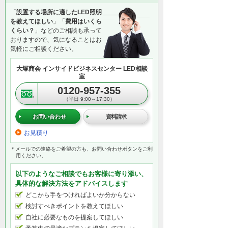
「
設置する場所に適したLED照明
を教えてほしい
」「
費用はいくら
くらい？
」などのご相談も承って
おりますので、気になることはお
気軽にご相談ください。
大塚商会 インサイドビジネスセンター LED相談
室
0120-957-355
（平日 9:00～17:30）
お問い合わせ
資料請求
お見積り
＊メールでの連絡をご希望の方も、お問い合わせボタンをご利
用ください。
以下のようなご相談でもお客様に寄り添い、
具体的な解決方法をアドバイスします
どこから手をつければよいか分からない
検討すべきポイントを教えてほしい
自社に必要なものを提案してほしい