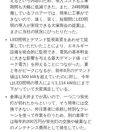
えるという内容のため、導入コストも工事
期間も大幅に低減できた。また、24時間稼
働しているフロアーでは、簡単に工事がで
きないので、速く、安く、短期間にLED照
明の導入が実現できる大塚商会の提案は、
まさに当社の状況にぴったりだった。
LED照明とデマンド監視装置をあわせて提
案していただいたことにより、エネルギー
設備を統合的に監視でき、電気の基本料金
に大きな影響を与える最大デマンド値（ピ
ーク電力）を抑えることにつながった。夏
と冬がピークになるが、前年8月のデマンド
値は1,500 kWを超えていたのに対し、今年
はLED照明の導入により1,114 kW台にまで
下がっていて大変満足している。
倉庫は天井までが高いので、一つ二つ蛍光
灯が切れたからといって、そう簡単には交
換できない。外注業者に依頼し特別なクレ
ーンを使って作業を行うため、別の倉庫で
は毎年約300万円が蛍光灯の交換や破棄など
のメンテナンス費用として発生していた。