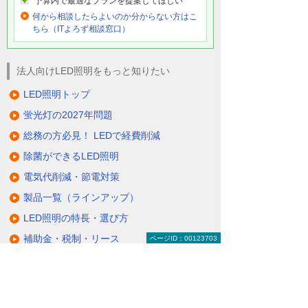
予算内で最適なプランを提案してほしい
何から相談したらよいのか分からない方はこ
ちら（ITよろず相談窓口）
法人向けLED照明をもっと知りたい
LED照明トップ
蛍光灯の2027年問題
総務の方必見！ LEDで経費削減
除菌ができるLED照明
電気代削減・節電対策
製品一覧（ラインアップ）
LED照明の特長・選び方
補助金・税制・リース
ページID：00123703
サポート・大塚商会の取り組み
LED導入事例
業種・設置場所別LED照明