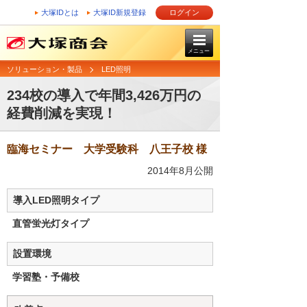
大塚IDとは
大塚ID新規登録
ログイン
メニュー
ソリューション・製品
LED照明
234校の導入で年間3,426万円の
経費削減を実現！
臨海セミナー 大学受験科 八王子校 様
2014年8月公開
導入LED照明タイプ
直管蛍光灯タイプ
設置環境
学習塾・予備校