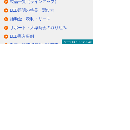
製品一覧（ラインアップ）
LED照明の特長・選び方
補助金・税制・リース
サポート・大塚商会の取り組み
LED導入事例
ページID：00122040
業種・設置場所別LED照明
基礎知識・用語辞典
キャンペーン・イベント情報
キャンペーン
関連するソリューション・製品
無駄と無理のない電力コスト対策
（BEMS／電力「見える化・見せる化」）